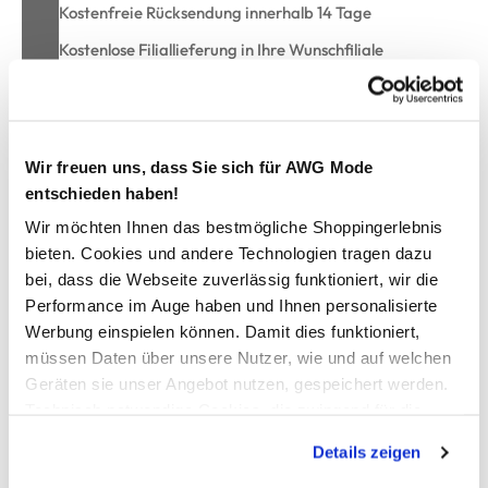
Kostenfreie Rücksendung innerhalb 14 Tage
Kostenlose Filiallieferung in Ihre Wunschfiliale
Zur Wunschliste hinzufügen
Wir freuen uns, dass Sie sich für AWG Mode
entschieden haben!
Wir möchten Ihnen das bestmögliche Shoppingerlebnis
Stuhlkissen im Patchworkdessin 40x40cm
bieten. Cookies und andere Technologien tragen dazu
bei, dass die Webseite zuverlässig funktioniert, wir die
praktisches Stuhlkissen von Villa Grinario
Performance im Auge haben und Ihnen personalisierte
Vorderseite im Patchworkdessin
Werbung einspielen können. Damit dies funktioniert,
schön abgesteppt in wattierte Einzelteile
müssen Daten über unsere Nutzer, wie und auf welchen
Rückseite im Minimaldessin ohne Absteppung
in verschiedenen Farben erhältlich
Geräten sie unser Angebot nutzen, gespeichert werden.
setzen Sie mit diesen tollen Kissen neue Akzente
Technisch notwendige Cookies, die zwingend für die
Bereitstellung der Funktionen der Webseite benötigt
Details zeigen
werden, werden bei der Nutzung der Webseite auf jeden
AWG Artikelnummer