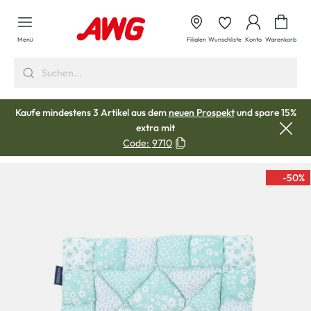
alt springen
Waren
Menü
Filialen
Wunschliste
Konto
Warenkorb
Kaufe mindestens 3 Artikel aus dem
neuen Prospekt
und spare 15%
extra mit
Code:
9710
-50
%