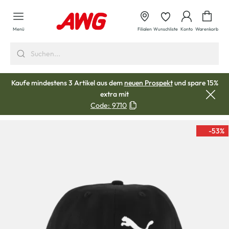
alt springen
Waren
Menü
Filialen
Wunschliste
Konto
Warenkorb
Kaufe mindestens 3 Artikel aus dem
neuen Prospekt
und spare 15%
extra mit
Code:
9710
-53
%