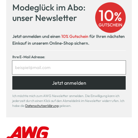
Modeglück im Abo:
unser Newsletter
Jetzt anmelden und einen
10% Gutschein
für Ihren nächsten
Einkauf in unserem Online-Shop sichern.
Ihre E-Mail Adresse:
Jetzt anmelden
Ich möchte mich zum AWG Newsletter anmelden. Die Einwilligung kann ich
jederzeit durch einen Klick auf den Abmeldelink im Newsletter widerrufen. Ich
habe die
Datenschutzerklärung
gelesen.