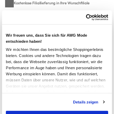
Kostenlose Filiallieferung in Ihre Wunschfiliale
Zur Wunschliste hinzufügen
Wir freuen uns, dass Sie sich für AWG Mode
entschieden haben!
Sport Cap mit Stickerei Logo
Wir möchten Ihnen das bestmögliche Shoppingerlebnis
bieten. Cookies und andere Technologien tragen dazu
sportliche Cap von PUMA
bei, dass die Webseite zuverlässig funktioniert, wir die
verstärktes Schild mit Ziernähten
Performance im Auge haben und Ihnen personalisierte
Logo-Stickerei auf der Frontseite
Werbung einspielen können. Damit dies funktioniert,
Klettverschluss auf der Rückseite
müssen Daten über unsere Nutzer, wie und auf welchen
umstickte Löcher zur optimalen Luftzirkulation
Geräten sie unser Angebot nutzen, gespeichert werden.
die perfekte Cap für Sport und Freizeit
Technisch notwendige Cookies, die zwingend für die
Bereitstellung der Funktionen der Webseite benötigt
Details zeigen
AWG Artikelnummer
werden, werden bei der Nutzung der Webseite auf jeden
Fall gesetzt. Cookies von Drittanbietern für Analyse- oder
834558-09