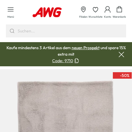
alt springen
Waren
Menü
Filialen
Wunschliste
Konto
Warenkorb
Kaufe mindestens 3 Artikel aus dem
neuen Prospekt
und spare 15%
extra mit
Code:
9710
-50
%