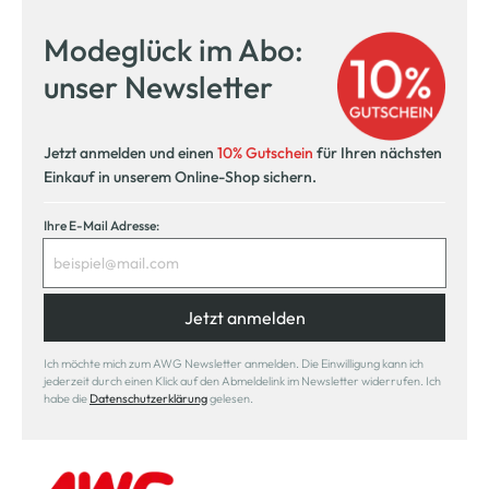
Modeglück im Abo:
unser Newsletter
Jetzt anmelden und einen
10% Gutschein
für Ihren nächsten
Einkauf in unserem Online-Shop sichern.
Ihre E-Mail Adresse:
Jetzt anmelden
Ich möchte mich zum AWG Newsletter anmelden. Die Einwilligung kann ich
jederzeit durch einen Klick auf den Abmeldelink im Newsletter widerrufen. Ich
habe die
Datenschutzerklärung
gelesen.