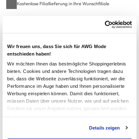
Kostenlose Filiallieferung in Ihre Wunschfiliale
Zur Wunschliste hinzufügen
Wir freuen uns, dass Sie sich für AWG Mode
entschieden haben!
Sauna Badetuch 70x180cm
Wir möchten Ihnen das bestmögliche Shoppingerlebnis
bieten. Cookies und andere Technologien tragen dazu
weiches Sauna-Handtuch von Villa Grinario
modisches Saunatuch mit kleiner Borte
bei, dass die Webseite zuverlässig funktioniert, wir die
mit schlichtem Schriftzug
Performance im Auge haben und Ihnen personalisierte
Aufhänger am oberen Ende
Werbung einspielen können. Damit dies funktioniert,
weiche anschmiegsame Frottierware
müssen Daten über unsere Nutzer, wie und auf welchen
reguliert die Hauttemperatur
Geräten sie unser Angebot nutzen, gespeichert werden.
damit sich Ihre Haut wohlfühlt
Technisch notwendige Cookies, die zwingend für die
Bereitstellung der Funktionen der Webseite benötigt
Details zeigen
werden, werden bei der Nutzung der Webseite auf jeden
AWG Artikelnummer
Fall gesetzt. Cookies von Drittanbietern für Analyse- oder