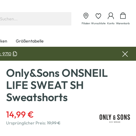
Waren
Filialen
Wunschliste
Konto
Warenkorb
ken
Größentabelle
:
9710
Only&Sons ONSNEIL
LIFE SWEAT SH
Sweatshorts
14,99 €
Ursprünglicher Preis:
19,99 €