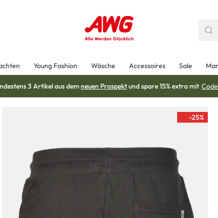
achten
Young Fashion
Wäsche
Accessoires
Sale
Mar
ndestens 3 Artikel aus dem
neuen Prospekt
und spare 15% extra mit
Code
-25
%