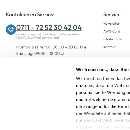
Kontaktieren Sie uns:
Service
Newsletter
0711 - 72 52 30 42 04
AWG Card
regulärer Festnetztarif Ihres Telefonanbieters,
Mobilfunktarif ggf. abweichend.
Filiale finden
Montag bis Freitag: 08:00 – 20:00 Uhr
Kontakt
Samstag: 09:00 – 12:00 Uhr
Wir freuen uns, dass Sie
Zum Kontaktformular
Wir möchten Ihnen das bes
dazu bei, dass die Websei
personalisierte Werbung e
und auf welchen Geräten s
die zwingend für die Berei
der Webseite auf jeden Fa
nur dann aktiviert, wenn 
Alle Preise inkl. ge
erlauben" klicken. Mehr da