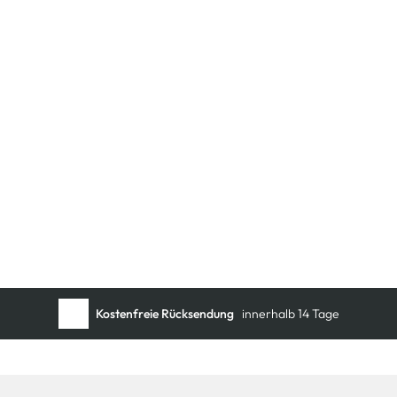
Schneller DHL Versand:
in 1–3 Werktagen
Kostenfreie Rücksendung
innerhalb 14 Tage
Kostenlose Filiallieferung
in Ihre Wunschfiliale