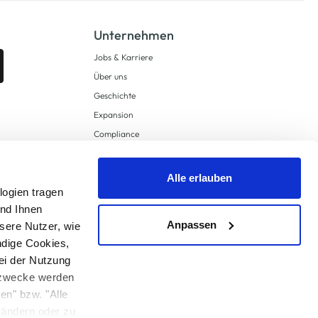
Unternehmen
Jobs & Karriere
Über uns
Geschichte
Expansion
Compliance
Lieferkettensorgfaltspflichten
Supply Chain Due Diligence
Alle erlauben
logien tragen
Barrierefreiheit
und Ihnen
Anpassen
sere Nutzer, wie
ndige Cookies,
ei der Nutzung
ngzwecke werden
en" bzw. "Alle
 anders angegeben.
u ändern oder zu