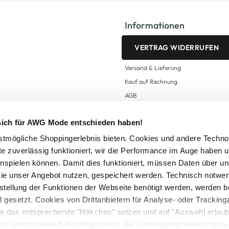
Informationen
VERTRAG WIDERRUFEN
Versand & Lieferung
Kauf auf Rechnung
AGB
Impressum
 sich für AWG Mode entschieden haben!
Zahlungsarten
Datenschutz
tmögliche Shoppingerlebnis bieten. Cookies und andere Techno
te zuverlässig funktioniert, wir die Performance im Auge haben 
AWG CARD Teilnahmebedingungen
inspielen können. Damit dies funktioniert, müssen Daten über un
ie unser Angebot nutzen, gespeichert werden. Technisch notwe
tstellung der Funktionen der Webseite benötigt werden, werden b
ll gesetzt. Cookies von Drittanbietern für Analyse- oder Tracki
Sie das entsprechende "Häkchen" setzen und auf "Auswahl erlaub
setzl. Mehrwertsteuer zzgl.
Versandkosten
und ggf. Nachnahmegebühren, wenn nicht
zu (einschließlich der Möglichkeit, die Einwilligungserklärung z
Logout