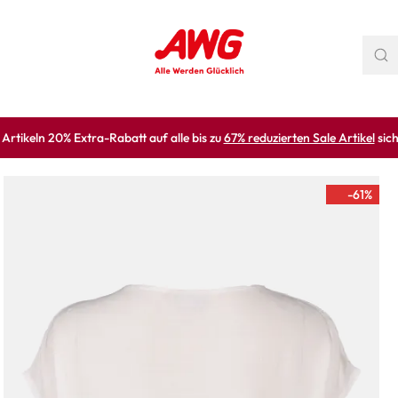
rtikeln 20% Extra-Rabatt auf alle bis zu
67% reduzierten Sale Artikel
sich
-61
%