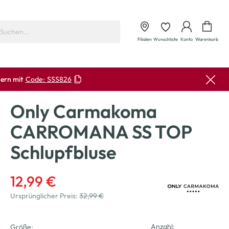
Waren
Filialen
Wunschliste
Konto
Warenkorb
ern mit
Code:
SSS826
Only Carmakoma
CARROMANA SS TOP
Schlupfbluse
12,99 €
Ursprünglicher Preis:
32,99 €
Anzahl:
Größe: