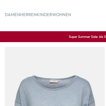
springen
Zur Hauptnavigation springen
DAMEN
HERREN
KINDER
WOHNEN
Super Summer Sale: Ab 3 A