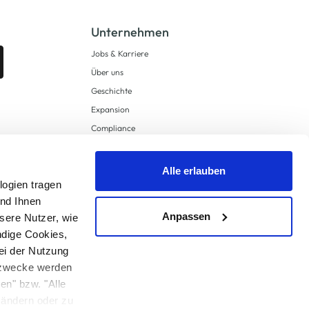
Unternehmen
Jobs & Karriere
Über uns
Geschichte
Expansion
Compliance
Lieferkettensorgfaltspflichten
Supply Chain Due Diligence
Alle erlauben
Barrierefreiheit
logien tragen
und Ihnen
Anpassen
sere Nutzer, wie
ndige Cookies,
ei der Nutzung
ngzwecke werden
en" bzw. "Alle
 anders angegeben.
u ändern oder zu