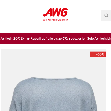
rtikeln 20% Extra-Rabatt auf alle bis zu
67% reduzierten Sale Artikel
sich
-60
%