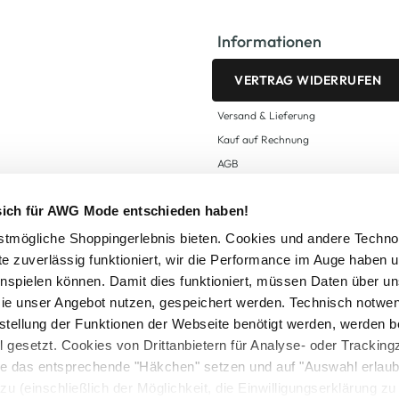
Informationen
VERTRAG WIDERRUFEN
Versand & Lieferung
Kauf auf Rechnung
AGB
Impressum
 sich für AWG Mode entschieden haben!
Zahlungsarten
Datenschutz
tmögliche Shoppingerlebnis bieten. Cookies und andere Techno
te zuverlässig funktioniert, wir die Performance im Auge haben 
AWG CARD Teilnahmebedingungen
inspielen können. Damit dies funktioniert, müssen Daten über un
ie unser Angebot nutzen, gespeichert werden. Technisch notwe
tstellung der Funktionen der Webseite benötigt werden, werden b
ll gesetzt. Cookies von Drittanbietern für Analyse- oder Tracki
Sie das entsprechende "Häkchen" setzen und auf "Auswahl erlaub
setzl. Mehrwertsteuer zzgl.
Versandkosten
und ggf. Nachnahmegebühren, wenn nicht
zu (einschließlich der Möglichkeit, die Einwilligungserklärung z
Logout