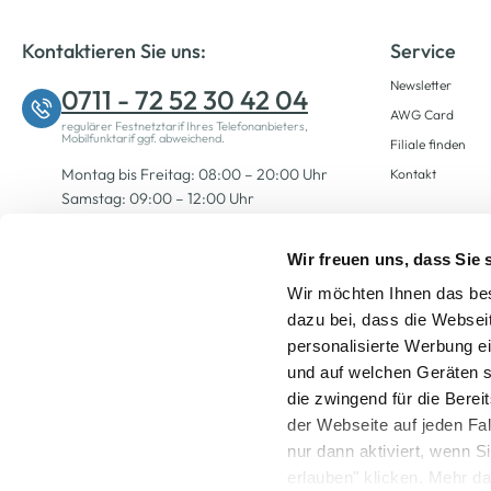
Kontaktieren Sie uns:
Service
Newsletter
0711 - 72 52 30 42 04
AWG Card
regulärer Festnetztarif Ihres Telefonanbieters,
Mobilfunktarif ggf. abweichend.
Filiale finden
Montag bis Freitag: 08:00 – 20:00 Uhr
Kontakt
Samstag: 09:00 – 12:00 Uhr
Wir freuen uns, dass Sie
Zum Kontaktformular
Wir möchten Ihnen das bes
dazu bei, dass die Websei
personalisierte Werbung e
und auf welchen Geräten s
die zwingend für die Berei
der Webseite auf jeden Fa
nur dann aktiviert, wenn 
Alle Preise inkl. ge
erlauben" klicken. Mehr da