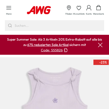
alt springen
Waren
Menü
Filialen
Wunschliste
Konto
Warenkorb
Super Summer Sale: Ab 3 Artikeln 20% Extra-Rabatt auf alle bis
zu
67% reduzierten Sale Artikel
sichern mit
Code:
SSS826
-23
%