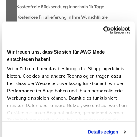
Kostenfreie Rücksendung innerhalb 14 Tage
Kostenlose Filiallieferung in Ihre Wunschfiliale
Zur Wunschliste hinzufügen
Wir freuen uns, dass Sie sich für AWG Mode
entschieden haben!
Mädchen Top mit Knotendetails
Wir möchten Ihnen das bestmögliche Shoppingerlebnis
bieten. Cookies und andere Technologien tragen dazu
bei, dass die Webseite zuverlässig funktioniert, wir die
Trendiges Mädchen Top von Tom Tailor
Angesagte Rippstruktur für einen modernen Look
Performance im Auge haben und Ihnen personalisierte
Süße Knoten-Details an den Schultern als Hingucker
Werbung einspielen können. Damit dies funktioniert,
Kleine Stickerei auf der Brust als verspieltes Highlight
müssen Daten über unsere Nutzer, wie und auf welchen
Regular Fit mit Rundhalsausschnitt für ein angenehmes
Geräten sie unser Angebot nutzen, gespeichert werden.
Tragegefühl
Technisch notwendige Cookies, die zwingend für die
Herstellerartikelnummer: 1051035
Bereitstellung der Funktionen der Webseite benötigt
Details zeigen
werden, werden bei der Nutzung der Webseite auf jeden