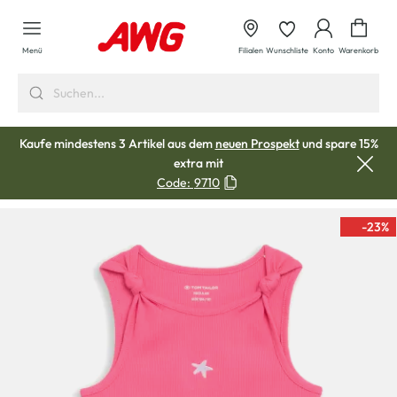
alt springen
Waren
Menü
Filialen
Wunschliste
Konto
Warenkorb
Kaufe mindestens 3 Artikel aus dem
neuen Prospekt
und spare 15%
extra mit
Code:
9710
-23
%