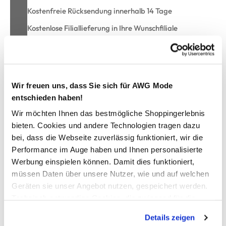
Kostenfreie Rücksendung innerhalb 14 Tage
Kostenlose Filiallieferung in Ihre Wunschfiliale
Zur Wunschliste hinzufügen
Wir freuen uns, dass Sie sich für AWG Mode
entschieden haben!
Mädchen Top mit Knotendetails
Wir möchten Ihnen das bestmögliche Shoppingerlebnis
bieten. Cookies und andere Technologien tragen dazu
bei, dass die Webseite zuverlässig funktioniert, wir die
Trendiges Mädchen Top von Tom Tailor
Angesagte Rippstruktur für einen modernen Look
Performance im Auge haben und Ihnen personalisierte
Süße Knoten-Details an den Schultern als Hingucker
Werbung einspielen können. Damit dies funktioniert,
Kleine Stickerei auf der Brust als verspieltes Highlight
müssen Daten über unsere Nutzer, wie und auf welchen
Regular Fit mit Rundhalsausschnitt für ein angenehmes
Geräten sie unser Angebot nutzen, gespeichert werden.
Tragegefühl
Technisch notwendige Cookies, die zwingend für die
Herstellerartikelnummer: 1051035
Bereitstellung der Funktionen der Webseite benötigt
Details zeigen
werden, werden bei der Nutzung der Webseite auf jeden