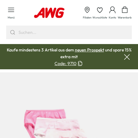
alt springen
Waren
Menü
Filialen
Wunschliste
Konto
Warenkorb
Kaufe mindestens 3 Artikel aus dem
neuen Prospekt
und spare 15%
extra mit
Code:
9710