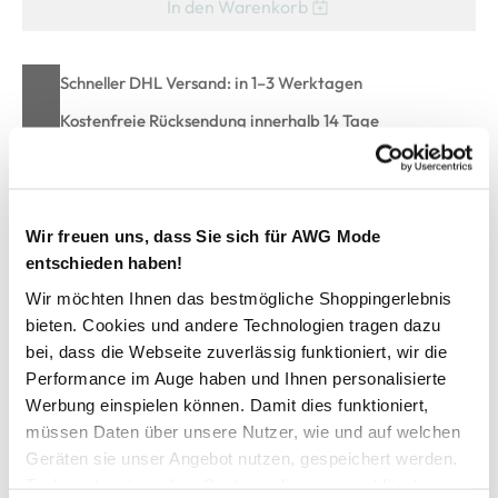
In den Warenkorb
Schneller DHL Versand: in 1–3 Werktagen
Kostenfreie Rücksendung innerhalb 14 Tage
Kostenlose Filiallieferung in Ihre Wunschfiliale
Wir freuen uns, dass Sie sich für AWG Mode
Zur Wunschliste hinzufügen
entschieden haben!
Wir möchten Ihnen das bestmögliche Shoppingerlebnis
bieten. Cookies und andere Technologien tragen dazu
Mädchen Slip im 5er Pack
bei, dass die Webseite zuverlässig funktioniert, wir die
Performance im Auge haben und Ihnen personalisierte
bequeme Slips im 5er Pack von North Department
Werbung einspielen können. Damit dies funktioniert,
mit elastischem Gummizugbund am Beinauschnitt und am
müssen Daten über unsere Nutzer, wie und auf welchen
Bund
Geräten sie unser Angebot nutzen, gespeichert werden.
2x gestreift und 3x unifarben
Technisch notwendige Cookies, die zwingend für die