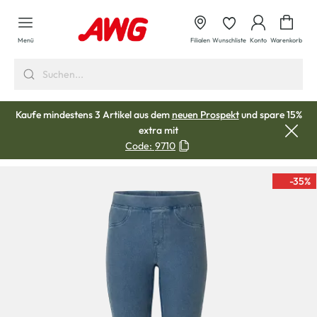
alt springen
Waren
Menü
Filialen
Wunschliste
Konto
Warenkorb
Kaufe mindestens 3 Artikel aus dem
neuen Prospekt
und spare 15%
extra mit
Code:
9710
-35
%