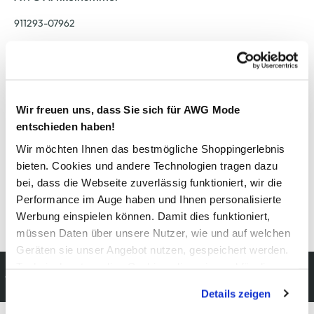
911293-07962
Material
Außenmaterial:
6% Elasthan
, 24% Polyester
, 70% Baumwolle
Wir freuen uns, dass Sie sich für AWG Mode
entschieden haben!
Pflegehinweise
Wir möchten Ihnen das bestmögliche Shoppingerlebnis
bieten. Cookies und andere Technologien tragen dazu
bei, dass die Webseite zuverlässig funktioniert, wir die
Performance im Auge haben und Ihnen personalisierte
Werbung einspielen können. Damit dies funktioniert,
Details zur Produktsicherheit anzeigen
müssen Daten über unsere Nutzer, wie und auf welchen
Geräten sie unser Angebot nutzen, gespeichert werden.
Technisch notwendige Cookies, die zwingend für die
Kostenfreie Rücksendung
Bereitstellung der Funktionen der Webseite benötigt
innerhalb 14 Tage
Details zeigen
werden, werden bei der Nutzung der Webseite auf jeden