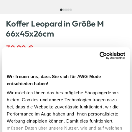
Koffer Leopard in Größe M
66x45x26cm
39,99 €
Ursprünglicher Preis:
79,99 €
Farbe
Schwarz
Wir freuen uns, dass Sie sich für AWG Mode
entschieden haben!
Wir möchten Ihnen das bestmögliche Shoppingerlebnis
bieten. Cookies und andere Technologien tragen dazu
Anzahl:
Größe:
bei, dass die Webseite zuverlässig funktioniert, wir die
OneSize
Performance im Auge haben und Ihnen personalisierte
Werbung einspielen können. Damit dies funktioniert,
müssen Daten über unsere Nutzer, wie und auf welchen
Verfügbar