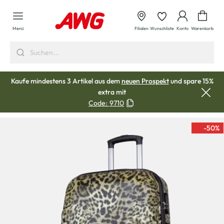
alt springen
Waren
Menü
Filialen
Wunschliste
Konto
Warenkorb
Kaufe mindestens 3 Artikel aus dem
neuen Prospekt
und spare 15%
extra mit
Code:
9710
-50
%