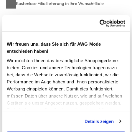
Kostenlose Filiallieferung in Ihre Wunschfiliale
Zur Wunschliste hinzufügen
Wir freuen uns, dass Sie sich für AWG Mode
entschieden haben!
Jungen Sweatshorts
Wir möchten Ihnen das bestmögliche Shoppingerlebnis
bieten. Cookies und andere Technologien tragen dazu
Sportliche Sweatshorts von Grinario Sports
Elastischer Gummibund mit Kordelzug
bei, dass die Webseite zuverlässig funktioniert, wir die
Zwei Eingrifftaschen
Performance im Auge haben und Ihnen personalisierte
Eine Gesäßtasche
Werbung einspielen können. Damit dies funktioniert,
Print auf einem seitlichen Einsatz
müssen Daten über unsere Nutzer, wie und auf welchen
Locker, lässige Form
Geräten sie unser Angebot nutzen, gespeichert werden.
Perfekt für Sport und Freizeit
Technisch notwendige Cookies, die zwingend für die
Bereitstellung der Funktionen der Webseite benötigt
Details zeigen
werden, werden bei der Nutzung der Webseite auf jeden
AWG Artikelnummer
Fall gesetzt. Cookies von Drittanbietern für Analyse- oder