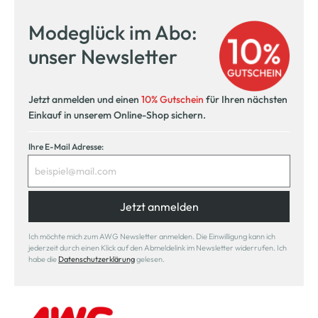
Modeglück im Abo:
unser Newsletter
Jetzt anmelden und einen
10% Gutschein
für Ihren nächsten
Einkauf in unserem Online-Shop sichern.
Ihre E-Mail Adresse:
Jetzt anmelden
Ich möchte mich zum AWG Newsletter anmelden. Die Einwilligung kann ich
jederzeit durch einen Klick auf den Abmeldelink im Newsletter widerrufen. Ich
habe die
Datenschutzerklärung
gelesen.