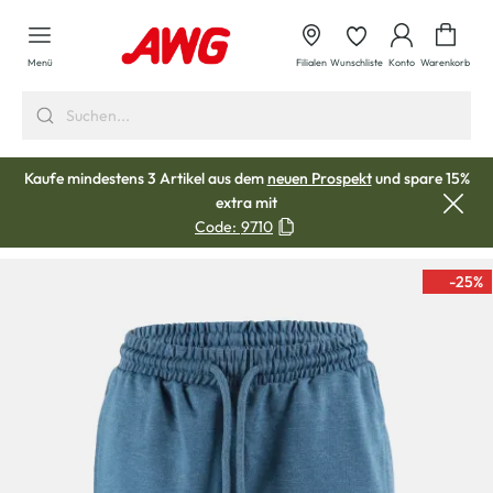
alt springen
Waren
Menü
Filialen
Wunschliste
Konto
Warenkorb
Kaufe mindestens 3 Artikel aus dem
neuen Prospekt
und spare 15%
extra mit
Code:
9710
-25
%