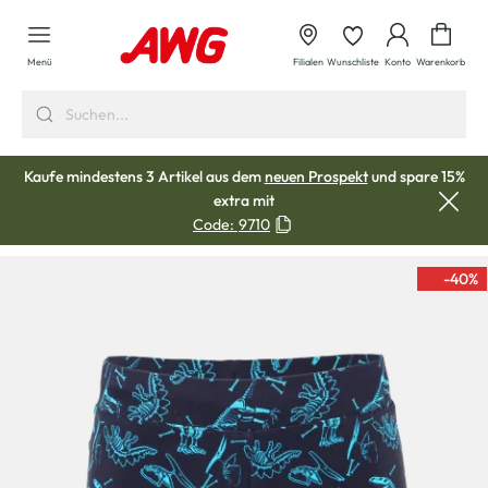
alt springen
Waren
Menü
Filialen
Wunschliste
Konto
Warenkorb
Kaufe mindestens 3 Artikel aus dem
neuen Prospekt
und spare 15%
extra mit
Code:
9710
-40
%