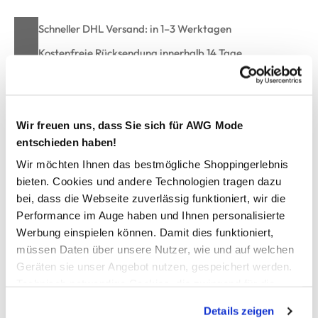
Schneller DHL Versand: in 1–3 Werktagen
Kostenfreie Rücksendung innerhalb 14 Tage
Kostenlose Filiallieferung in Ihre Wunschfiliale
Wir freuen uns, dass Sie sich für AWG Mode
Zur Wunschliste hinzufügen
entschieden haben!
Wir möchten Ihnen das bestmögliche Shoppingerlebnis
bieten. Cookies und andere Technologien tragen dazu
Jungen Badehose mit Dinos
bei, dass die Webseite zuverlässig funktioniert, wir die
Performance im Auge haben und Ihnen personalisierte
bequeme Badeshorts von Stop+Go
Werbung einspielen können. Damit dies funktioniert,
mit breitem Gummizug und integrierter Kordel
müssen Daten über unsere Nutzer, wie und auf welchen
effektvoller Dino-Alloverprint
Geräten sie unser Angebot nutzen, gespeichert werden.
eng anliegende Passform
Technisch notwendige Cookies, die zwingend für die
perfekt für den Badespass an Pool oder Strand
Bereitstellung der Funktionen der Webseite benötigt
Details zeigen
werden, werden bei der Nutzung der Webseite auf jeden