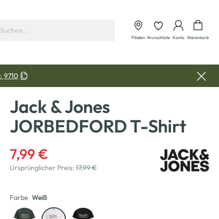
Waren
Filialen
Wunschliste
Konto
Warenkorb
:
9710
Jack & Jones
JORBEDFORD T-Shirt
7,99 €
Ursprünglicher Preis:
17,99 €
Farbe
Weiß