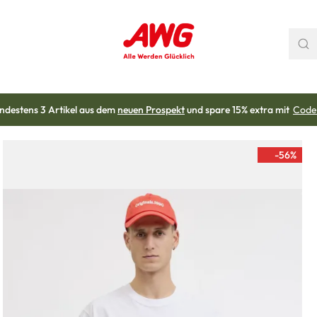
ndestens 3 Artikel aus dem
neuen Prospekt
und spare 15% extra mit
Code
-56
%