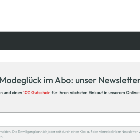
Kostenfreie Rücksendung
innerhalb 14 Tage
Modeglück im Abo: unser Newslette
en und einen
10% Gutschein
für Ihren nächsten Einkauf in unserem Online
den. Die Einwilligung kann ich jederzeit durch einen Klick auf den Abmeldelink im Newsletter 
en.