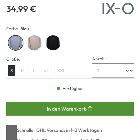
34,99 €
Farbe
Blau
Anzahl:
Größe:
S
M
L
XL
XXL
Verfügbar
In den Warenkorb
Schneller DHL Versand: in 1–3 Werktagen