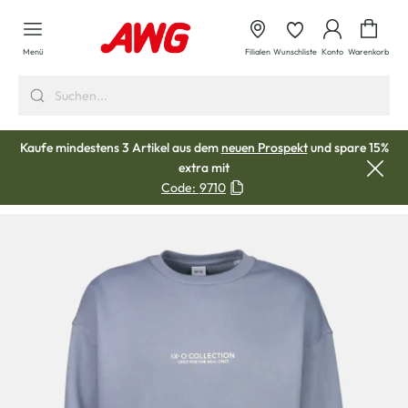
alt springen
Waren
Menü
Filialen
Wunschliste
Konto
Warenkorb
Kaufe mindestens 3 Artikel aus dem
neuen Prospekt
und spare 15%
extra mit
Code:
9710