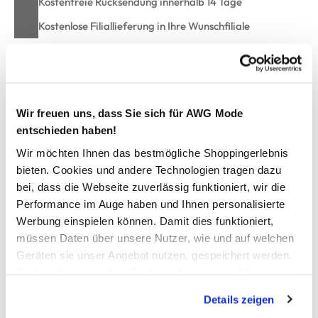
Kostenfreie Rücksendung innerhalb 14 Tage
Kostenlose Filiallieferung in Ihre Wunschfiliale
Zur Wunschliste hinzufügen
Wir freuen uns, dass Sie sich für AWG Mode
entschieden haben!
Herren Sweatshirt
Wir möchten Ihnen das bestmögliche Shoppingerlebnis
bieten. Cookies und andere Technologien tragen dazu
lässiges Sweatshirt von IX-O
bei, dass die Webseite zuverlässig funktioniert, wir die
in Rippoptik eingefasster Rundhalsausschnitt
Performance im Auge haben und Ihnen personalisierte
weite, legere Schnittform
Werbung einspielen können. Damit dies funktioniert,
Rippbündchen an den Abschlüssen
müssen Daten über unsere Nutzer, wie und auf welchen
kleiner Wordingprint auf der Front und im Nacken
Geräten sie unser Angebot nutzen, gespeichert werden.
super angenehme Qualität
Technisch notwendige Cookies, die zwingend für die
ein freizeittaugliches Sweaty zum Wohlfühlen
Bereitstellung der Funktionen der Webseite benötigt
Details zeigen
werden, werden bei der Nutzung der Webseite auf jeden