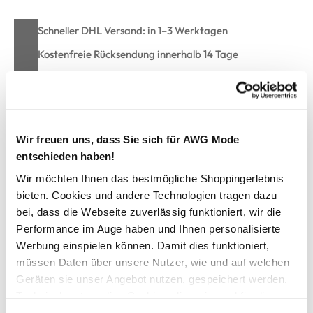
Schneller DHL Versand: in 1–3 Werktagen
Kostenfreie Rücksendung innerhalb 14 Tage
Kostenlose Filiallieferung in Ihre Wunschfiliale
Zur Wunschliste hinzufügen
Wir freuen uns, dass Sie sich für AWG Mode
entschieden haben!
Wir möchten Ihnen das bestmögliche Shoppingerlebnis
Herren Stricktroyer mit Zopfmuster
bieten. Cookies und andere Technologien tragen dazu
bei, dass die Webseite zuverlässig funktioniert, wir die
Performance im Auge haben und Ihnen personalisierte
schöner Stricktroyer von Jim Spencer
Werbung einspielen können. Damit dies funktioniert,
hoher Stehkragen mit Reißverschluss und Zipper
vorne mit schönem Strickmuster
müssen Daten über unsere Nutzer, wie und auf welchen
am linken Arm mit Gummipatch
Geräten sie unser Angebot nutzen, gespeichert werden.
Bündchen an den Ärmeln und am Saum
Technisch notwendige Cookies, die zwingend für die
super angenehmes Material
Bereitstellung der Funktionen der Webseite benötigt