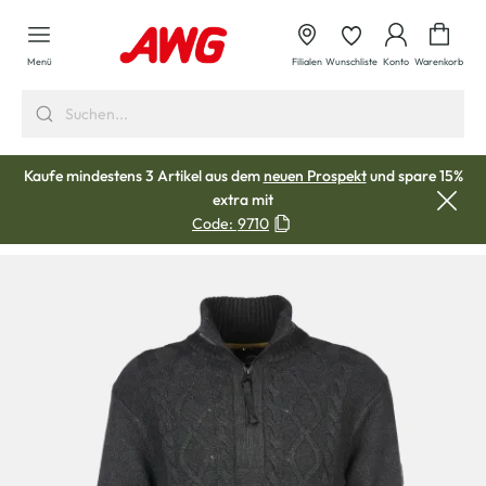
alt springen
Waren
Menü
Filialen
Wunschliste
Konto
Warenkorb
Kaufe mindestens 3 Artikel aus dem
neuen Prospekt
und spare 15%
extra mit
Code:
9710