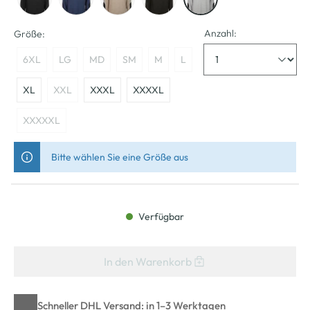
Anzahl:
Größe:
6XL
LG
MD
SM
M
L
XL
XXL
XXXL
XXXXL
XXXXXL
Bitte wählen Sie eine Größe aus
Verfügbar
In den Warenkorb
Schneller DHL Versand: in 1–3 Werktagen