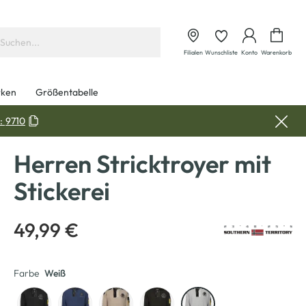
Waren
Filialen
Wunschliste
Konto
Warenkorb
ken
Größentabelle
:
9710
Herren Stricktroyer mit
Stickerei
49,99 €
Farbe
Weiß