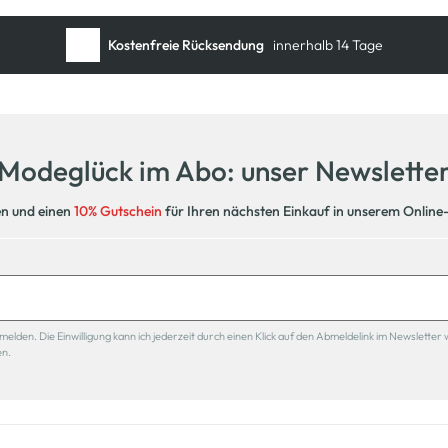
Kostenfreie Rücksendung
innerhalb 14 Tage
Kostenlose Filiallieferung
in Ihre Wunschfiliale
Modeglück im Abo: unser Newslette
en und einen
10% Gutschein
für Ihren nächsten Einkauf in unserem Online
den. Die Einwilligung kann ich jederzeit durch einen Klick auf den Abmeldelink im Newsletter 
en.