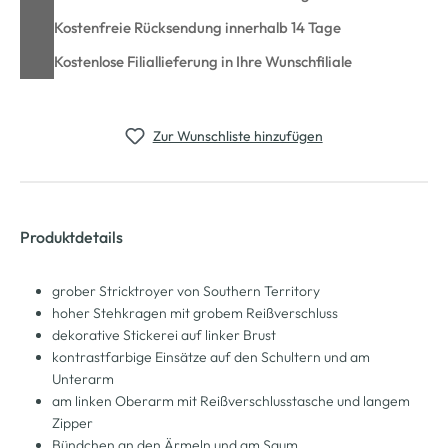
Kostenfreie Rücksendung innerhalb 14 Tage
Kostenlose Filiallieferung in Ihre Wunschfiliale
Zur Wunschliste hinzufügen
Produktdetails
grober Stricktroyer von Southern Territory
hoher Stehkragen mit grobem Reißverschluss
dekorative Stickerei auf linker Brust
kontrastfarbige Einsätze auf den Schultern und am
Unterarm
am linken Oberarm mit Reißverschlusstasche und langem
Zipper
Bündchen an den Ärmeln und am Saum