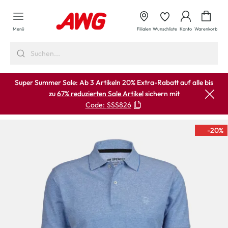
alt springen
Waren
Menü
Filialen
Wunschliste
Konto
Warenkorb
Super Summer Sale: Ab 3 Artikeln 20% Extra-Rabatt auf alle bis
zu
67% reduzierten Sale Artikel
sichern mit
Code:
SSS826
-20
%