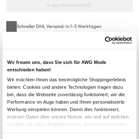
In den Warenkorb
Schneller DHL Versand: in 1–3 Werktagen
Kostenfreie Rücksendung innerhalb 14 Tage
Kostenlose Filiallieferung in Ihre Wunschfiliale
Wir freuen uns, dass Sie sich für AWG Mode
entschieden haben!
Zur Wunschliste hinzufügen
Wir möchten Ihnen das bestmögliche Shoppingerlebnis
bieten. Cookies und andere Technologien tragen dazu
bei, dass die Webseite zuverlässig funktioniert, wir die
Herren Poloshirt
Performance im Auge haben und Ihnen personalisierte
Werbung einspielen können. Damit dies funktioniert,
lässiges Poloshirt von Jim Spencer
müssen Daten über unsere Nutzer, wie und auf welchen
kurze Knopfleiste mit Flachstrickkragen
Geräten sie unser Angebot nutzen, gespeichert werden.
toniges Stickereiemblem auf linker Brust
Technisch notwendige Cookies, die zwingend für die
schmale Bündchen an den Ärmeln
Bereitstellung der Funktionen der Webseite benötigt