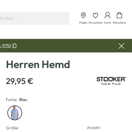
Waren
Filialen
Wunschliste
Konto
Warenkorb
:
9710
Herren Hemd
29,95 €
Farbe
Blau
Anzahl:
Größe: