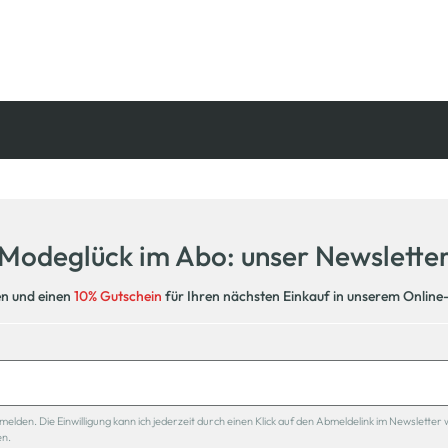
Kostenfreie Rücksendung
innerhalb 14 Tage
Modeglück im Abo: unser Newslette
en und einen
10% Gutschein
für Ihren nächsten Einkauf in unserem Online
den. Die Einwilligung kann ich jederzeit durch einen Klick auf den Abmeldelink im Newsletter 
en.