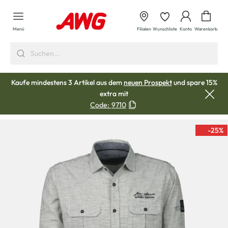
alt springen
Waren
Menü
Filialen
Wunschliste
Konto
Warenkorb
Kaufe mindestens 3 Artikel aus dem
neuen Prospekt
und spare 15%
extra mit
Code:
9710
-25
%