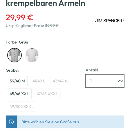
krempelbaren Ärmeln
29,99 €
Ursprünglicher Preis:
39,99 €
Farbe
Grün
Anzahl:
Größe:
39/40 M
41/42 L
43/44 XL
45/46 XXL
47/48 XXXL
49/50XXXXL
Bitte wählen Sie eine Größe aus