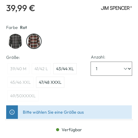
39,99 €
Farbe
Rot
Anzahl:
Größe:
39/40 M
41/42 L
43/44 XL
45/46 XXL
47/48 XXXL
49/50XXXXL
Bitte wählen Sie eine Größe aus
Verfügbar