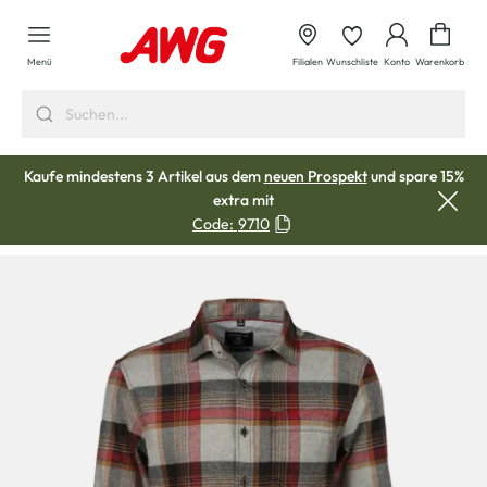
alt springen
Waren
Menü
Filialen
Wunschliste
Konto
Warenkorb
Kaufe mindestens 3 Artikel aus dem
neuen Prospekt
und spare 15%
extra mit
Code:
9710