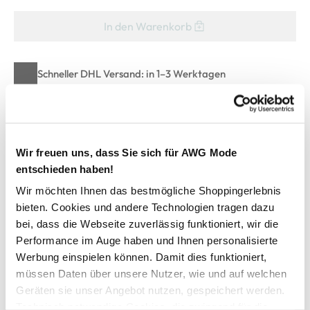
In den Warenkorb
Schneller DHL Versand: in 1–3 Werktagen
Kostenfreie Rücksendung innerhalb 14 Tage
Kostenlose Filiallieferung in Ihre Wunschfiliale
Wir freuen uns, dass Sie sich für AWG Mode
entschieden haben!
Zur Wunschliste hinzufügen
Wir möchten Ihnen das bestmögliche Shoppingerlebnis
bieten. Cookies und andere Technologien tragen dazu
bei, dass die Webseite zuverlässig funktioniert, wir die
Herren Flanellhemd
Performance im Auge haben und Ihnen personalisierte
Werbung einspielen können. Damit dies funktioniert,
weiches Flanellhemd von Jim Spencer
müssen Daten über unsere Nutzer, wie und auf welchen
mit klassischem Kentkragen
Geräten sie unser Angebot nutzen, gespeichert werden.
durchgehend geknöpft
Technisch notwendige Cookies, die zwingend für die