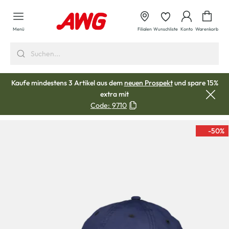
alt springen
Waren
Menü
Filialen
Wunschliste
Konto
Warenkorb
Kaufe mindestens 3 Artikel aus dem
neuen Prospekt
und spare 15%
extra mit
Code:
9710
-50
%