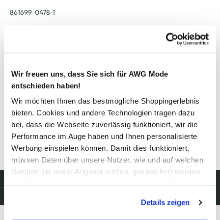
861699-0478-1
Material
Außenmaterial:
100% Polyamid
Wir freuen uns, dass Sie sich für AWG Mode
entschieden haben!
Pflegehinweise
Wir möchten Ihnen das bestmögliche Shoppingerlebnis
bieten. Cookies und andere Technologien tragen dazu
bei, dass die Webseite zuverlässig funktioniert, wir die
Performance im Auge haben und Ihnen personalisierte
Details zur Produktsicherheit anzeigen
Werbung einspielen können. Damit dies funktioniert,
müssen Daten über unsere Nutzer, wie und auf welchen
Geräten sie unser Angebot nutzen, gespeichert werden.
Kostenfreie Rücksendung
Technisch notwendige Cookies, die zwingend für die
innerhalb 14 Tage
Bereitstellung der Funktionen der Webseite benötigt
Details zeigen
werden, werden bei der Nutzung der Webseite auf jeden
Fall gesetzt. Cookies von Drittanbietern für Analyse- oder