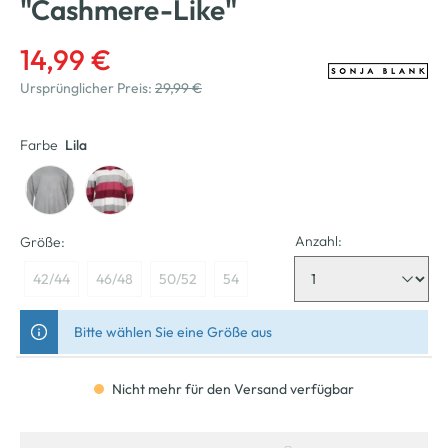
"Cashmere-Like"
14,99 €
Ursprünglicher Preis:
29,99 €
Farbe
Lila
Anzahl:
Größe:
42/44
46/48
50/52
54
Bitte wählen Sie eine Größe aus
Nicht mehr für den Versand verfügbar