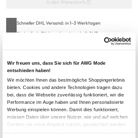
In den Warenkorb
Schneller DHL Versand: in 1–3 Werktagen
Kostenfreie Rücksendung innerhalb 14 Tage
Kostenlose Filiallieferung in Ihre Wunschfiliale
Wir freuen uns, dass Sie sich für AWG Mode
Zur Wunschliste hinzufügen
entschieden haben!
Wir möchten Ihnen das bestmögliche Shoppingerlebnis
bieten. Cookies und andere Technologien tragen dazu
Große Größen Strickpullover "Cashmere-Like"
bei, dass die Webseite zuverlässig funktioniert, wir die
Performance im Auge haben und Ihnen personalisierte
Werbung einspielen können. Damit dies funktioniert,
hübscher Damen Strickpullover von Sonja Blank
müssen Daten über unsere Nutzer, wie und auf welchen
mit V-Ausschnitt
Geräten sie unser Angebot nutzen, gespeichert werden.
Bündchen an den Ärmeln und am Saum
lockere Passform
Technisch notwendige Cookies, die zwingend für die