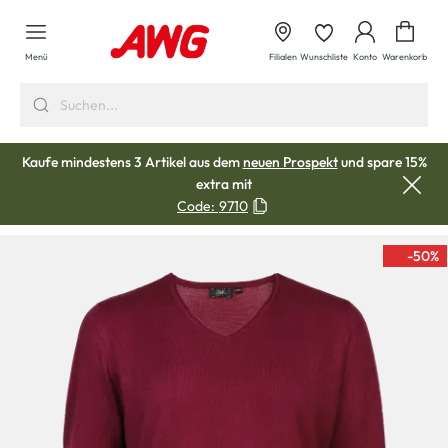
alt springen
Waren
Menü
Filialen
Wunschliste
Konto
Warenkorb
Kaufe mindestens 3 Artikel aus dem
neuen Prospekt
und spare 15%
extra mit
Code:
9710
-50
%