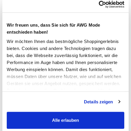
19,99 €
Ursprünglicher Preis:
34,99 €
Wir freuen uns, dass Sie sich für AWG Mode
entschieden haben!
Farbe
Weiß
Wir möchten Ihnen das bestmögliche Shoppingerlebnis
bieten. Cookies und andere Technologien tragen dazu
bei, dass die Webseite zuverlässig funktioniert, wir die
Anzahl:
Größe:
Performance im Auge haben und Ihnen personalisierte
Werbung einspielen können. Damit dies funktioniert,
44
46
48
50
52
müssen Daten über unsere Nutzer, wie und auf welchen
Geräten sie unser Angebot nutzen, gespeichert werden.
Bitte wählen Sie eine Größe aus
Technisch notwendige Cookies, die zwingend für die
Bereitstellung der Funktionen der Webseite benötigt
Details zeigen
Verfügbar
werden, werden bei der Nutzung der Webseite auf jeden
Fall gesetzt. Cookies von Drittanbietern für Analyse- oder
Trackingzwecke werden nur dann aktiviert, wenn Sie das
Alle erlauben
In den Warenkorb
entsprechende "Häkchen" setzen und auf "Auswahl