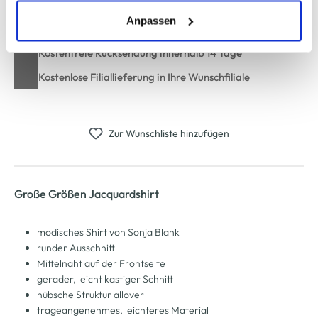
erlauben" bzw. "Alle erlauben" klicken. Mehr dazu
(einschließlich der Möglichkeit, die Einwilligungserklärung
Anpassen
Schneller DHL Versand: in 1–3 Werktagen
zu ändern oder zu widerrufen) erfahren Sie in unserem
Kostenfreie Rücksendung innerhalb 14 Tage
Cookie-Hinweis
bzw. der
Datenschutzerklärung
.
Kostenlose Filiallieferung in Ihre Wunschfiliale
Zur Wunschliste hinzufügen
Große Größen Jacquardshirt
modisches Shirt von Sonja Blank
runder Ausschnitt
Mittelnaht auf der Frontseite
gerader, leicht kastiger Schnitt
hübsche Struktur allover
trageangenehmes, leichteres Material