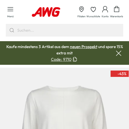
alt springen
Waren
Menü
Filialen
Wunschliste
Konto
Warenkorb
Kaufe mindestens 3 Artikel aus dem
neuen Prospekt
und spare 15%
extra mit
Code:
9710
-43
%