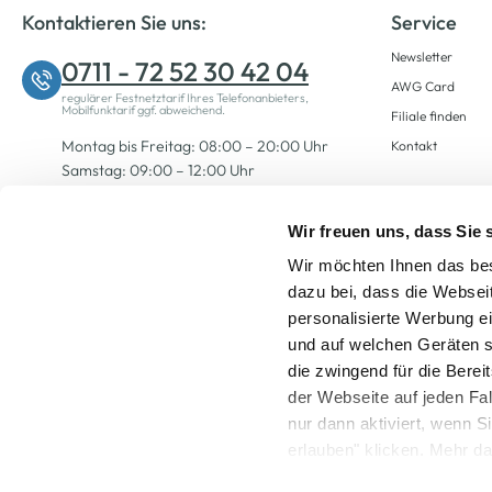
Kontaktieren Sie uns:
Service
Newsletter
0711 - 72 52 30 42 04
AWG Card
regulärer Festnetztarif Ihres Telefonanbieters,
Mobilfunktarif ggf. abweichend.
Filiale finden
Montag bis Freitag: 08:00 – 20:00 Uhr
Kontakt
Samstag: 09:00 – 12:00 Uhr
Wir freuen uns, dass Sie
Zum Kontaktformular
Wir möchten Ihnen das bes
dazu bei, dass die Websei
personalisierte Werbung e
und auf welchen Geräten s
die zwingend für die Berei
der Webseite auf jeden Fa
nur dann aktiviert, wenn 
Alle Preise inkl. ge
erlauben" klicken. Mehr da
widerrufen) erfahren Sie 