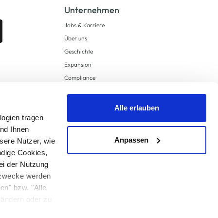
Unternehmen
Jobs & Karriere
Über uns
Geschichte
Expansion
Compliance
Lieferkettensorgfaltspflichten
Supply Chain Due Diligence
Alle erlauben
logien tragen
Barrierefreiheit
und Ihnen
Anpassen
sere Nutzer, wie
ndige Cookies,
ei der Nutzung
ngzwecke werden
en" bzw. "Alle
 anders angegeben.
u ändern oder zu