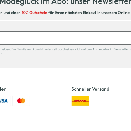
Modeglück im Abo: unser Newslette
en und einen
10% Gutschein
für Ihren nächsten Einkauf in unserem Online
den. Die Einwilligung kann ich jederzeit durch einen Klick auf den Abmeldelink im Newsletter 
en.
len
Schneller Versand