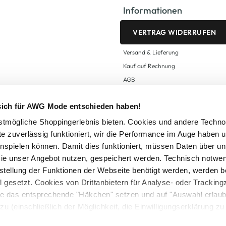
Informationen
VERTRAG WIDERRUFEN
Versand & Lieferung
Kauf auf Rechnung
AGB
Impressum
 sich für AWG Mode entschieden haben!
Zahlungsarten
Datenschutz
tmögliche Shoppingerlebnis bieten. Cookies und andere Techno
te zuverlässig funktioniert, wir die Performance im Auge haben 
AWG CARD Teilnahmebedingungen
inspielen können. Damit dies funktioniert, müssen Daten über un
ie unser Angebot nutzen, gespeichert werden. Technisch notwe
tstellung der Funktionen der Webseite benötigt werden, werden b
ll gesetzt. Cookies von Drittanbietern für Analyse- oder Tracki
Sie das entsprechende "Häkchen" setzen und auf "Auswahl erlaub
setzl. Mehrwertsteuer zzgl.
Versandkosten
und ggf. Nachnahmegebühren, wenn nicht
zu (einschließlich der Möglichkeit, die Einwilligungserklärung z
Logout
in unserem
Cookie-Hinweis
bzw. der
Datenschutzerklärung
.