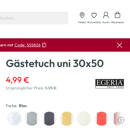
Waren
Filialen
Wunschliste
Konto
Warenkorb
ern mit
Code:
SSS826
Gästetuch uni 30x50
4,99 €
Ursprünglicher Preis:
5,95 €
Farbe
Blau