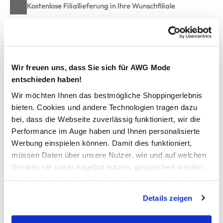
Kostenlose Filiallieferung in Ihre Wunschfiliale
Zur Wunschliste hinzufügen
Wir freuen uns, dass Sie sich für AWG Mode
entschieden haben!
Duschtuch gestreift 70x130cm
Wir möchten Ihnen das bestmögliche Shoppingerlebnis
bieten. Cookies und andere Technologien tragen dazu
Flauschiges Duschtuch von Dream House
bei, dass die Webseite zuverlässig funktioniert, wir die
Unifarben gehalten
Performance im Auge haben und Ihnen personalisierte
Mit Aufhänger oben und unten, jeweils mittig
Werbung einspielen können. Damit dies funktioniert,
Maße: 70x130 cm
müssen Daten über unsere Nutzer, wie und auf welchen
Weiche, angenehme Ware
Geräten sie unser Angebot nutzen, gespeichert werden.
Hiermit kommt Wohlgefühl in Ihr Bad
Technisch notwendige Cookies, die zwingend für die
Bereitstellung der Funktionen der Webseite benötigt
Details zeigen
AWG Artikelnummer
werden, werden bei der Nutzung der Webseite auf jeden
Fall gesetzt. Cookies von Drittanbietern für Analyse- oder
921299-161213