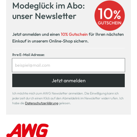
Modeglück im Abo:
unser Newsletter
Jetzt anmelden und einen
10% Gutschein
für Ihren nächsten
Einkauf in unserem Online-Shop sichern.
Ihre E-Mail Adresse:
Jetzt anmelden
Ich möchte mich zum AWG Newsletter anmelden. Die Einwilligung kann ich
jederzeit durch einen Klick auf den Abmeldelink im Newsletter widerrufen. Ich
habe die
Datenschutzerklärung
gelesen.