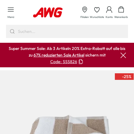
alt springen
Waren
Menü
Filialen
Wunschliste
Konto
Warenkorb
Super Summer Sale: Ab 3 Artikeln 20% Extra-Rabatt auf alle bis
zu
67% reduzierten Sale Artikel
sichern mit
Code:
SSS826
-25
%