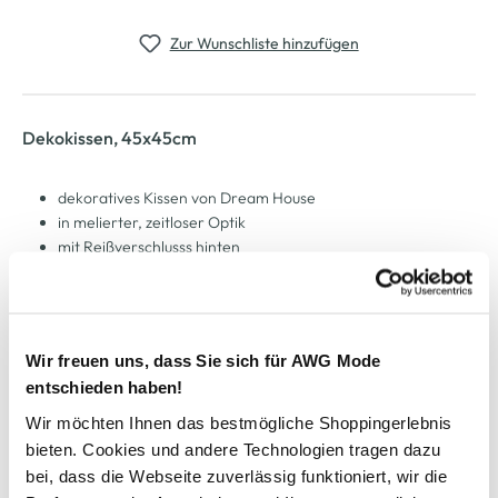
Zur Wunschliste hinzufügen
Dekokissen, 45x45cm
dekoratives Kissen von Dream House
in melierter, zeitloser Optik
mit Reißverschlusss hinten
schöne Umrandung in Kontrastfarbe
80% Polyester und 20% Baumwolle
maschinenwaschbar
Füllung gleich mit dabei
Wir freuen uns, dass Sie sich für AWG Mode
perfekt für drinnen oder draußen
entschieden haben!
Wir möchten Ihnen das bestmögliche Shoppingerlebnis
AWG Artikelnummer
bieten. Cookies und andere Technologien tragen dazu
bei, dass die Webseite zuverlässig funktioniert, wir die
887405-hellgrau