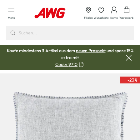
alt springen
Waren
Menü
Filialen
Wunschliste
Konto
Warenkorb
Kaufe mindestens 3 Artikel aus dem
neuen Prospekt
und spare 15%
extra mit
Code:
9710
-23
%