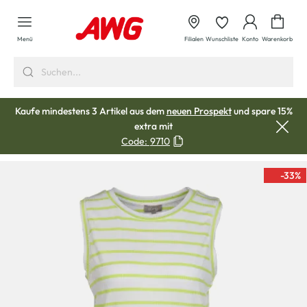
alt springen
Waren
Menü
Filialen
Wunschliste
Konto
Warenkorb
Kaufe mindestens 3 Artikel aus dem
neuen Prospekt
und spare 15%
extra mit
Code:
9710
-33
%