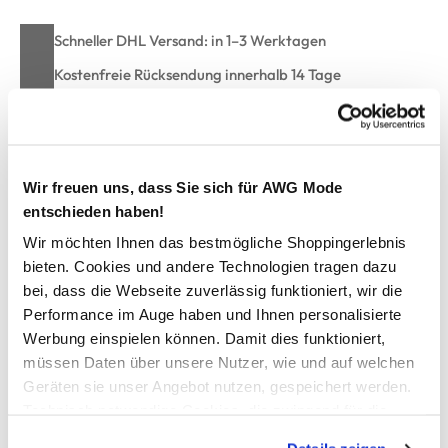
Schneller DHL Versand: in 1–3 Werktagen
Kostenfreie Rücksendung innerhalb 14 Tage
Kostenlose Filiallieferung in Ihre Wunschfiliale
Wir freuen uns, dass Sie sich für AWG Mode
Zur Wunschliste hinzufügen
entschieden haben!
Wir möchten Ihnen das bestmögliche Shoppingerlebnis
bieten. Cookies und andere Technologien tragen dazu
Damen Tanktop im Ringeldessin
bei, dass die Webseite zuverlässig funktioniert, wir die
Performance im Auge haben und Ihnen personalisierte
hübsches Tanktop von Sure
Werbung einspielen können. Damit dies funktioniert,
eingefasster runder Ausschnitt
müssen Daten über unsere Nutzer, wie und auf welchen
ebenso eingefasster Ärmelausschnitt
Geräten sie unser Angebot nutzen, gespeichert werden.
super elastische Qualität
Technisch notwendige Cookies, die zwingend für die
mit Struktur allover und Ringeloptik
Bereitstellung der Funktionen der Webseite benötigt
ein It-Piece für jede Garderobe