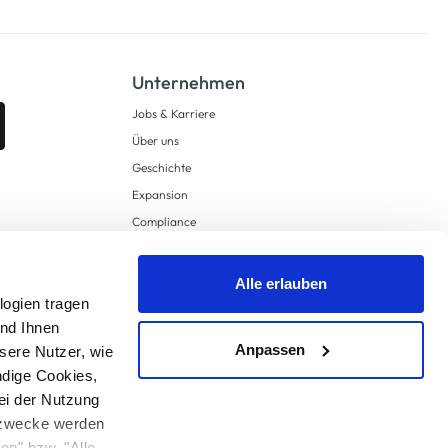
Unternehmen
Jobs & Karriere
Über uns
Geschichte
Expansion
Compliance
Lieferkettensorgfaltspflichten
Supply Chain Due Diligence
Alle erlauben
logien tragen
Barrierefreiheit
und Ihnen
Anpassen
sere Nutzer, wie
ndige Cookies,
ei der Nutzung
ngzwecke werden
en" bzw. "Alle