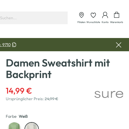
Waren
Filialen
Wunschliste
Konto
Warenkorb
:
9710
Damen Sweatshirt mit
Backprint
14,99 €
Ursprünglicher Preis:
24,99 €
Farbe
Weiß