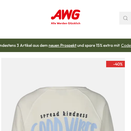
ndestens 3 Artikel aus dem
neuen Prospekt
und spare 15% extra mit
Code
-40
%