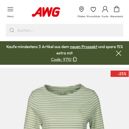
alt springen
Waren
Menü
Filialen
Wunschliste
Konto
Warenkorb
Kaufe mindestens 3 Artikel aus dem
neuen Prospekt
und spare 15%
extra mit
Code:
9710
-25
%