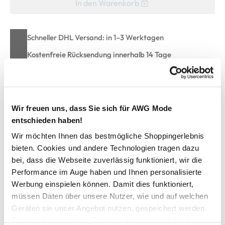
In den Warenkorb
Schneller DHL Versand: in 1–3 Werktagen
Kostenfreie Rücksendung innerhalb 14 Tage
Kostenlose Filiallieferung in Ihre Wunschfiliale
Wir freuen uns, dass Sie sich für AWG Mode
Zur Wunschliste hinzufügen
entschieden haben!
Wir möchten Ihnen das bestmögliche Shoppingerlebnis
bieten. Cookies und andere Technologien tragen dazu
Damen Streifenshirt mit 3/4 Arm
bei, dass die Webseite zuverlässig funktioniert, wir die
Performance im Auge haben und Ihnen personalisierte
Hübsches Streifenshirt von Sure
Werbung einspielen können. Damit dies funktioniert,
Runder Ausschnitt
müssen Daten über unsere Nutzer, wie und auf welchen
3/4 lange Ärmel
Geräten sie unser Angebot nutzen, gespeichert werden.
Gerade Passform
Technisch notwendige Cookies, die zwingend für die