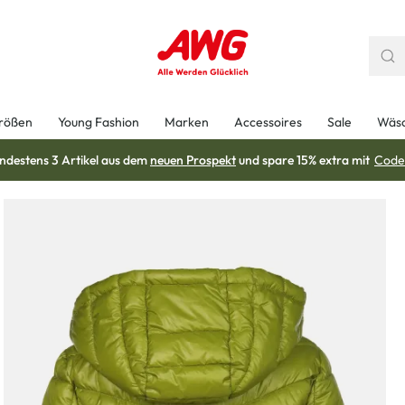
rößen
Young Fashion
Marken
Accessoires
Sale
Wäs
ndestens 3 Artikel aus dem
neuen Prospekt
und spare 15% extra mit
Code