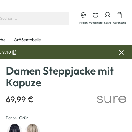
Waren
Filialen
Wunschliste
Konto
Warenkorb
che
Größentabelle
:
9710
Damen Steppjacke mit
Kapuze
69,99 €
Farbe
Grün