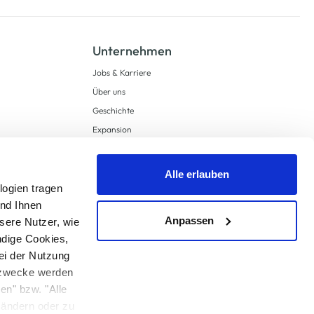
Unternehmen
Jobs & Karriere
Über uns
Geschichte
Expansion
Compliance
Lieferkettensorgfaltspflichten
Alle erlauben
Supply Chain Due Diligence
logien tragen
und Ihnen
Barrierefreiheit
Anpassen
sere Nutzer, wie
ndige Cookies,
ei der Nutzung
ngzwecke werden
en" bzw. "Alle
 anders angegeben.
u ändern oder zu