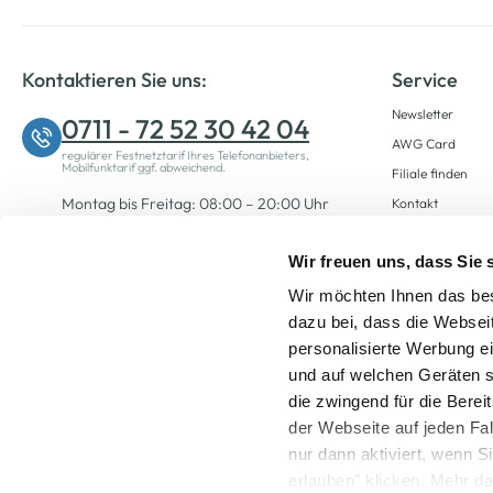
Kontaktieren Sie uns:
Service
Newsletter
0711 - 72 52 30 42 04
AWG Card
regulärer Festnetztarif Ihres Telefonanbieters,
Mobilfunktarif ggf. abweichend.
Filiale finden
Montag bis Freitag: 08:00 – 20:00 Uhr
Kontakt
Samstag: 09:00 – 12:00 Uhr
Wir freuen uns, dass Sie
Wir möchten Ihnen das bes
Zum Kontaktformular
dazu bei, dass die Websei
personalisierte Werbung e
und auf welchen Geräten s
die zwingend für die Berei
der Webseite auf jeden Fa
nur dann aktiviert, wenn 
Alle Preise inkl. ge
erlauben" klicken. Mehr da