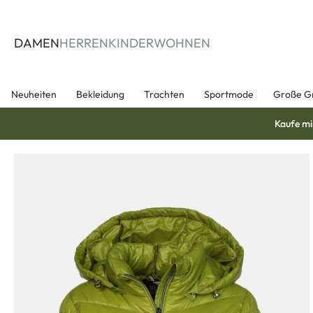
springen
Zur Hauptnavigation springen
DAMEN
HERREN
KINDER
WOHNEN
Neuheiten
Bekleidung
Trachten
Sportmode
Große G
Kaufe mi