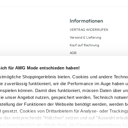
Informationen
VERTRAG WIDERRUFEN
Versand & Lieferung
Kauf auf Rechnung
AGB
Impressum
 sich für AWG Mode entschieden haben!
Zahlungsarten
Datenschutz
tmögliche Shoppingerlebnis bieten. Cookies und andere Techno
te zuverlässig funktioniert, wir die Performance im Auge haben 
AWG CARD Teilnahmebedingungen
inspielen können. Damit dies funktioniert, müssen Daten über un
ie unser Angebot nutzen, gespeichert werden. Technisch notwe
tstellung der Funktionen der Webseite benötigt werden, werden b
ll gesetzt. Cookies von Drittanbietern für Analyse- oder Tracki
Sie das entsprechende "Häkchen" setzen und auf "Auswahl erlaub
setzl. Mehrwertsteuer zzgl.
Versandkosten
und ggf. Nachnahmegebühren, wenn nicht
zu (einschließlich der Möglichkeit, die Einwilligungserklärung z
Logout