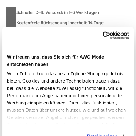
Schneller DHL Versand: in 1–3 Werktagen
Kostenfreie Rücksendung innerhalb 14 Tage
Kostenlose Filiallieferung in Ihre Wunschfiliale
Wir freuen uns, dass Sie sich für AWG Mode
Zur Wunschliste hinzufügen
entschieden haben!
Wir möchten Ihnen das bestmögliche Shoppingerlebnis
bieten. Cookies und andere Technologien tragen dazu
Damen Sport Sweatshirt
bei, dass die Webseite zuverlässig funktioniert, wir die
Performance im Auge haben und Ihnen personalisierte
Bequemes Sport Sweatshirt von Grinario Sports
Werbung einspielen können. Damit dies funktioniert,
Mit klassischem Rundhals-Ausschnitt
müssen Daten über unsere Nutzer, wie und auf welchen
Glatt-fließendes Material mit angenehmer Haptik
Geräten sie unser Angebot nutzen, gespeichert werden.
Bündchen an den Ärmeln und am Saum
Technisch notwendige Cookies, die zwingend für die
Lockere Passform
Bereitstellung der Funktionen der Webseite benötigt
Die passende Sporthose gibt´s hier im Shop