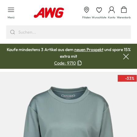
alt springen
Waren
Menü
Filialen
Wunschliste
Konto
Warenkorb
Kaufe mindestens 3 Artikel aus dem
neuen Prospekt
und spare 15%
extra mit
Code:
9710
-33
%