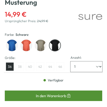
Musterung
14,99 €
Ursprünglicher Preis:
24,99 €
Farbe
Schwarz
Anzahl:
Größe:
36
38
40
42
44
46
Verfügbar
In den Warenkorb