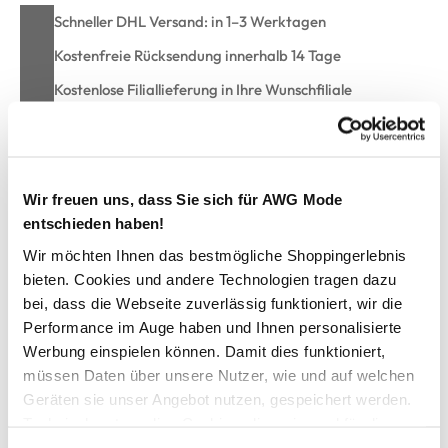
Schneller DHL Versand: in 1–3 Werktagen
Kostenfreie Rücksendung innerhalb 14 Tage
Kostenlose Filiallieferung in Ihre Wunschfiliale
Zur Wunschliste hinzufügen
Wir freuen uns, dass Sie sich für AWG Mode
entschieden haben!
Damen Schlupfbluse mit zarter Musterung
Wir möchten Ihnen das bestmögliche Shoppingerlebnis
bieten. Cookies und andere Technologien tragen dazu
bei, dass die Webseite zuverlässig funktioniert, wir die
schicke Schlupfbluse von Sure
Performance im Auge haben und Ihnen personalisierte
mit elegantem Serafino-Ausschnitt
Werbung einspielen können. Damit dies funktioniert,
vorne mit dekorativer Mittelnaht
überschnittene Ärmel mit fixiertem Turn Up
müssen Daten über unsere Nutzer, wie und auf welchen
seitlich geschlitzt
Geräten sie unser Angebot nutzen, gespeichert werden.
hinten etwas länger geschnitten
Technisch notwendige Cookies, die zwingend für die
lässig, lockere Passform
Bereitstellung der Funktionen der Webseite benötigt