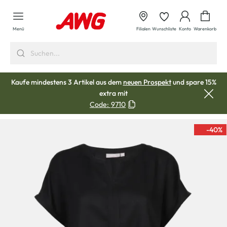
alt springen
Waren
Menü
Filialen
Wunschliste
Konto
Warenkorb
Kaufe mindestens 3 Artikel aus dem
neuen Prospekt
und spare 15%
extra mit
Code:
9710
-40
%