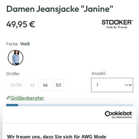
Damen Jeansjacke "Janine"
49,95 €
Farbe
Weiß
Anzahl:
Größe:
36/38
42
46
50
Größenberater
Bitte wählen Sie eine Größe aus
Verfügbar
Wir freuen uns, dass Sie sich für AWG Mode