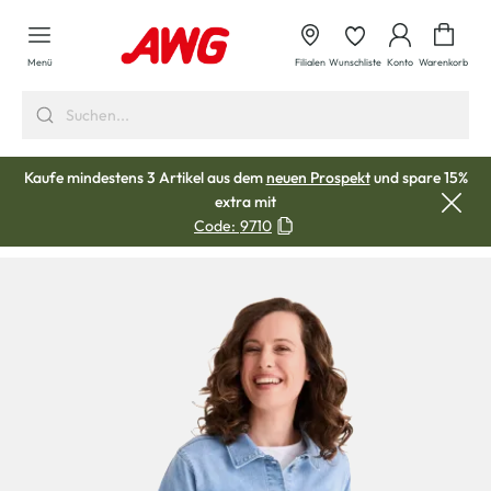
alt springen
Waren
Menü
Filialen
Wunschliste
Konto
Warenkorb
Kaufe mindestens 3 Artikel aus dem
neuen Prospekt
und spare 15%
extra mit
Code:
9710