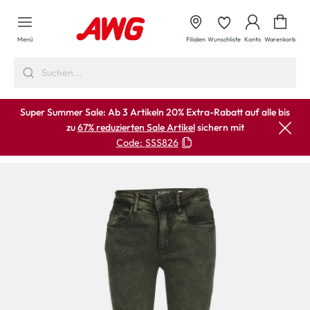
alt springen
Waren
Menü
Filialen
Wunschliste
Konto
Warenkorb
Super Summer Sale: Ab 3 Artikeln 20% Extra-Rabatt auf alle bis
zu
67% reduzierten Sale Artikel
sichern mit
Code:
SSS826