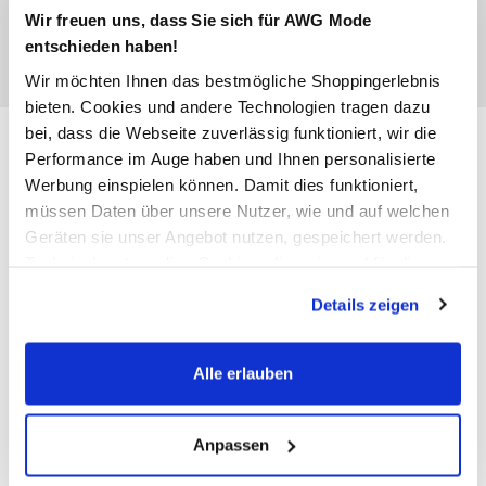
Wir freuen uns, dass Sie sich für AWG Mode
entschieden haben!
Wir möchten Ihnen das bestmögliche Shoppingerlebnis
bieten. Cookies und andere Technologien tragen dazu
bei, dass die Webseite zuverlässig funktioniert, wir die
Damen Jeans Florenz in Slim Fit
Performance im Auge haben und Ihnen personalisierte
Werbung einspielen können. Damit dies funktioniert,
44,95 €
müssen Daten über unsere Nutzer, wie und auf welchen
Geräten sie unser Angebot nutzen, gespeichert werden.
Technisch notwendige Cookies, die zwingend für die
Anzahl:
Größe:
Bereitstellung der Funktionen der Webseite benötigt
Details zeigen
36/28
38/28
40/28
42/28
werden, werden bei der Nutzung der Webseite auf jeden
Fall gesetzt. Cookies von Drittanbietern für Analyse- oder
44/28
46/28
48/28
Trackingzwecke werden nur dann aktiviert, wenn Sie das
Alle erlauben
entsprechende "Häkchen" setzen und auf "Auswahl
Größenberater
erlauben" bzw. "Alle erlauben" klicken. Mehr dazu
Bitte wählen Sie eine Größe aus
(einschließlich der Möglichkeit, die Einwilligungserklärung
Anpassen
zu ändern oder zu widerrufen) erfahren Sie in unserem