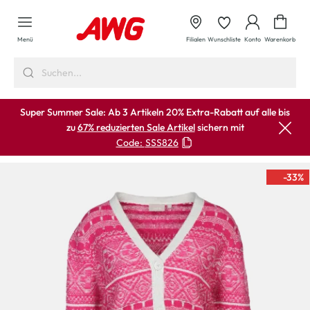
alt springen
Waren
Menü
Filialen
Wunschliste
Konto
Warenkorb
Super Summer Sale: Ab 3 Artikeln 20% Extra-Rabatt auf alle bis
zu
67% reduzierten Sale Artikel
sichern mit
Code:
SSS826
-33
%