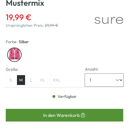
Mustermix
19,99 €
Ursprünglicher Preis:
29,99 €
Farbe
Silber
Anzahl:
Größe:
S
M
L
XL
XXL
Verfügbar
In den Warenkorb