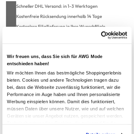
Schneller DHL Versand: in 1–3 Werktagen
Kostenfreie Rücksendung innerhalb 14 Tage
Kostenlose Filiallieferung in Ihre Wunschfiliale
Zur Wunschliste hinzufügen
Wir freuen uns, dass Sie sich für AWG Mode
entschieden haben!
Wir möchten Ihnen das bestmögliche Shoppingerlebnis
Damen Cardigan mit hübschem Mustermix
bieten. Cookies und andere Technologien tragen dazu
bei, dass die Webseite zuverlässig funktioniert, wir die
toller Woll-Cardigan von Sure
Performance im Auge haben und Ihnen personalisierte
farblich abgesetzte Knopfleiste mit Ausschnittumrandung
Werbung einspielen können. Damit dies funktioniert,
lockerer Rippbundabschluss am Saum und an den Ärmeln
müssen Daten über unsere Nutzer, wie und auf welchen
aufwendiger, hübscher Mustermix allover
Geräten sie unser Angebot nutzen, gespeichert werden.
weiche, trageangenehme Qualität
Technisch notwendige Cookies, die zwingend für die
der besondere Reiz liegt im Detail
Bereitstellung der Funktionen der Webseite benötigt