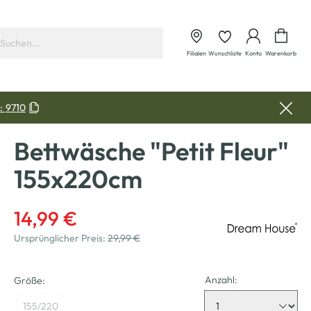
Waren
Filialen
Wunschliste
Konto
Warenkorb
:
9710
Bettwäsche "Petit Fleur"
155x220cm
14,99 €
Ursprünglicher Preis:
29,99 €
Anzahl:
Größe:
155/220