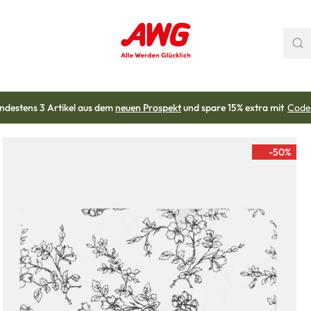
ndestens 3 Artikel aus dem
neuen Prospekt
und spare 15% extra mit
Code
-50
%