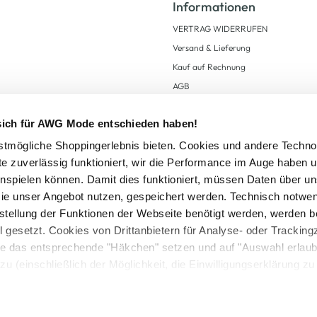
Informationen
VERTRAG WIDERRUFEN
Versand & Lieferung
Kauf auf Rechnung
AGB
Impressum
 sich für AWG Mode entschieden haben!
Zahlungsarten
Datenschutz
tmögliche Shoppingerlebnis bieten. Cookies und andere Techno
te zuverlässig funktioniert, wir die Performance im Auge haben 
AWG CARD Teilnahmebedingungen
inspielen können. Damit dies funktioniert, müssen Daten über un
ie unser Angebot nutzen, gespeichert werden. Technisch notwe
tstellung der Funktionen der Webseite benötigt werden, werden b
ll gesetzt. Cookies von Drittanbietern für Analyse- oder Tracki
Sie das entsprechende "Häkchen" setzen und auf "Auswahl erlaub
setzl. Mehrwertsteuer zzgl.
Versandkosten
und ggf. Nachnahmegebühren, wenn nicht
zu (einschließlich der Möglichkeit, die Einwilligungserklärung z
Logout
in unserem
Cookie-Hinweis
bzw. der
Datenschutzerklärung
.
© 2025 AWG Allgemeine Warenvertriebs GmbH