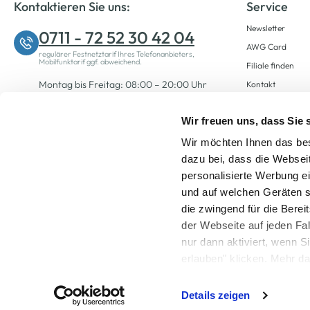
Kontaktieren Sie uns:
Service
Newsletter
0711 - 72 52 30 42 04
AWG Card
regulärer Festnetztarif Ihres Telefonanbieters,
Mobilfunktarif ggf. abweichend.
Filiale finden
Montag bis Freitag: 08:00 – 20:00 Uhr
Kontakt
Samstag: 09:00 – 12:00 Uhr
Wir freuen uns, dass Sie
Wir möchten Ihnen das bes
Zum Kontaktformular
dazu bei, dass die Websei
personalisierte Werbung e
und auf welchen Geräten s
die zwingend für die Berei
der Webseite auf jeden Fa
nur dann aktiviert, wenn 
Alle Preise inkl. ge
erlauben" klicken. Mehr da
widerrufen) erfahren Sie 
Details zeigen