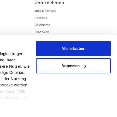
Unternehmen
Jobs & Karriere
Über uns
Geschichte
Expansion
Compliance
Lieferkettensorgfaltspflichten
Alle erlauben
Supply Chain Due Diligence
logien tragen
und Ihnen
Barrierefreiheit
Anpassen
sere Nutzer, wie
ndige Cookies,
ei der Nutzung
ngzwecke werden
en" bzw. "Alle
 anders angegeben.
u ändern oder zu