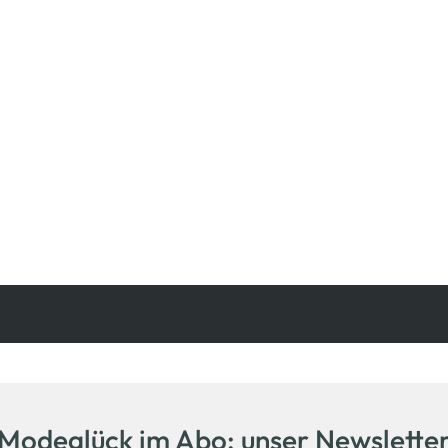
Kostenfreie Rücksendung
innerhalb 14 Tage
Modeglück im Abo: unser Newslette