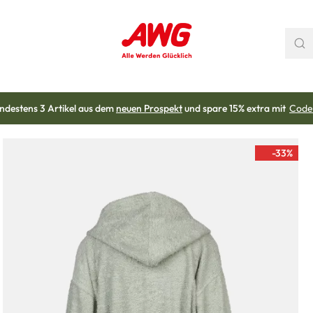
ndestens 3 Artikel aus dem
neuen Prospekt
und spare 15% extra mit
Code
-33
%