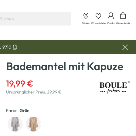
Waren
Filialen
Wunschliste
Konto
Warenkorb
:
9710
Bademantel mit Kapuze
19,99 €
Ursprünglicher Preis:
29,99 €
Farbe
Grün