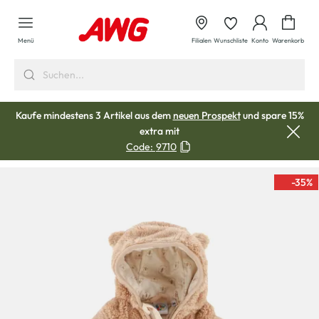
alt springen
Waren
Menü
Filialen
Wunschliste
Konto
Warenkorb
Kaufe mindestens 3 Artikel aus dem
neuen Prospekt
und spare 15%
extra mit
Code:
9710
-35
%