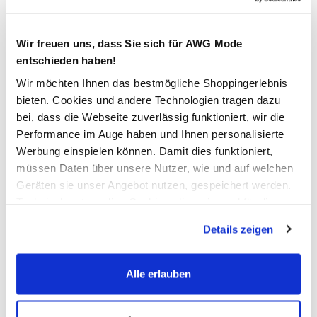
ca.46cm
14,99 €
Wir freuen uns, dass Sie sich für AWG Mode
entschieden haben!
Ursprünglicher Preis:
29,99 €
Wir möchten Ihnen das bestmögliche Shoppingerlebnis
bieten. Cookies und andere Technologien tragen dazu
Farbe
Grau
bei, dass die Webseite zuverlässig funktioniert, wir die
Performance im Auge haben und Ihnen personalisierte
Werbung einspielen können. Damit dies funktioniert,
müssen Daten über unsere Nutzer, wie und auf welchen
Anzahl:
Größe:
Geräten sie unser Angebot nutzen, gespeichert werden.
OneSize
Technisch notwendige Cookies, die zwingend für die
Bereitstellung der Funktionen der Webseite benötigt
Details zeigen
werden, werden bei der Nutzung der Webseite auf jeden
Verfügbar
Fall gesetzt. Cookies von Drittanbietern für Analyse- oder
Trackingzwecke werden nur dann aktiviert, wenn Sie das
Alle erlauben
In den Warenkorb
entsprechende "Häkchen" setzen und auf "Auswahl
erlauben" bzw. "Alle erlauben" klicken. Mehr dazu