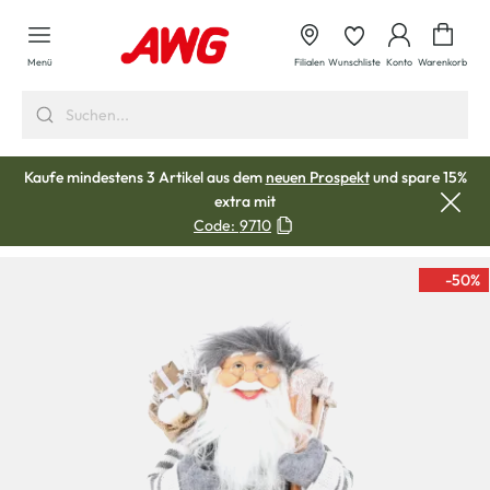
alt springen
Waren
Menü
Filialen
Wunschliste
Konto
Warenkorb
Kaufe mindestens 3 Artikel aus dem
neuen Prospekt
und spare 15%
extra mit
Code:
9710
-50
%