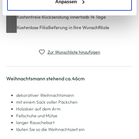
(einschließlich der Möglichkeit, die Einwilligungserklärung
Anpassen
Schneller DHL Versand: in 1–3 Werktagen
zu ändern oder zu widerrufen) erfahren Sie in unserem
Cookie-Hinweis
bzw. der
Datenschutzerklärung
.
Kostenfreie Rücksendung innerhalb 14 Tage
Kostenlose Filiallieferung in Ihre Wunschfiliale
Zur Wunschliste hinzufügen
Weihnachtsmann stehend ca.46cm
dekorativer Weihnachtsmann
mit einem Sack voller Päckchen
Holzskier auf dem Arm
Fellschuhe und Mütze
langer Rauschebart
läuten Sie so die Weihnachtszeit ein