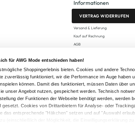
Informationen
VERTRAG WIDERRUFEN
Versand & Lieferung
Kauf auf Rechnung
AGB
Impressum
 sich für AWG Mode entschieden haben!
Zahlungsarten
Datenschutz
tmögliche Shoppingerlebnis bieten. Cookies und andere Techno
te zuverlässig funktioniert, wir die Performance im Auge haben 
AWG CARD Teilnahmebedingungen
inspielen können. Damit dies funktioniert, müssen Daten über un
ie unser Angebot nutzen, gespeichert werden. Technisch notwe
tstellung der Funktionen der Webseite benötigt werden, werden b
ll gesetzt. Cookies von Drittanbietern für Analyse- oder Tracki
Sie das entsprechende "Häkchen" setzen und auf "Auswahl erlaub
setzl. Mehrwertsteuer zzgl.
Versandkosten
und ggf. Nachnahmegebühren, wenn nicht
zu (einschließlich der Möglichkeit, die Einwilligungserklärung z
Logout
in unserem
Cookie-Hinweis
bzw. der
Datenschutzerklärung
.