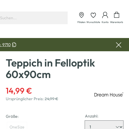
Waren
Filialen
Wunschliste
Konto
Warenkorb
:
9710
Teppich in Felloptik
60x90cm
14,99 €
Ursprünglicher Preis:
24,99 €
Anzahl:
Größe:
OneSize