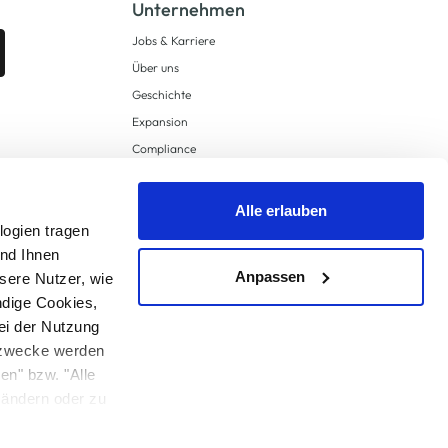
Unternehmen
Jobs & Karriere
Über uns
Geschichte
Expansion
Compliance
Lieferkettensorgfaltspflichten
Supply Chain Due Diligence
Alle erlauben
logien tragen
Barrierefreiheit
und Ihnen
Anpassen
sere Nutzer, wie
ndige Cookies,
ei der Nutzung
ngzwecke werden
en" bzw. "Alle
 anders angegeben.
u ändern oder zu