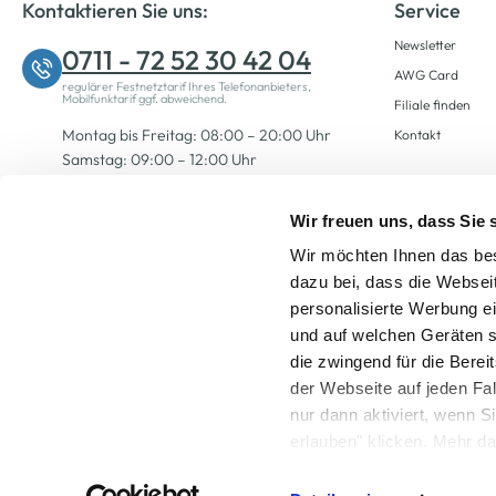
Kontaktieren Sie uns:
Service
Newsletter
0711 - 72 52 30 42 04
AWG Card
regulärer Festnetztarif Ihres Telefonanbieters,
Mobilfunktarif ggf. abweichend.
Filiale finden
Montag bis Freitag: 08:00 – 20:00 Uhr
Kontakt
Samstag: 09:00 – 12:00 Uhr
Wir freuen uns, dass Sie
Zum Kontaktformular
Wir möchten Ihnen das bes
dazu bei, dass die Websei
personalisierte Werbung e
und auf welchen Geräten s
die zwingend für die Berei
der Webseite auf jeden Fa
nur dann aktiviert, wenn 
Alle Preise inkl. ge
erlauben" klicken. Mehr da
widerrufen) erfahren Sie 