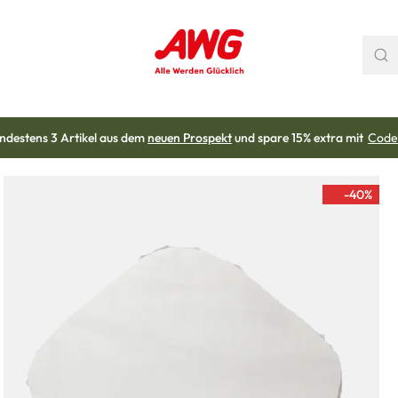
ndestens 3 Artikel aus dem
neuen Prospekt
und spare 15% extra mit
Code
-40
%