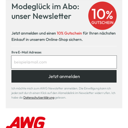
Modeglück im Abo:
unser Newsletter
Jetzt anmelden und einen
10% Gutschein
für Ihren nächsten
Einkauf in unserem Online-Shop sichern.
Ihre E-Mail Adresse:
Jetzt anmelden
Ich möchte mich zum AWG Newsletter anmelden. Die Einwilligung kann ich
jederzeit durch einen Klick auf den Abmeldelink im Newsletter widerrufen. Ich
habe die
Datenschutzerklärung
gelesen.