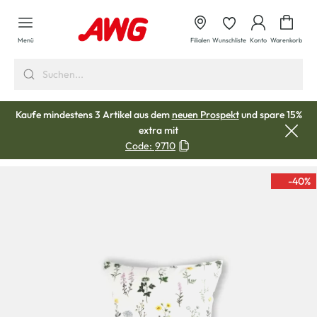
alt springen
Waren
Menü
Filialen
Wunschliste
Konto
Warenkorb
Kaufe mindestens 3 Artikel aus dem
neuen Prospekt
und spare 15%
extra mit
Code:
9710
-40
%