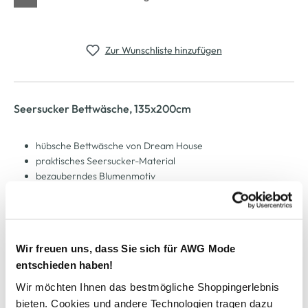
Zur Wunschliste hinzufügen
Seersucker Bettwäsche, 135x200cm
hübsche Bettwäsche von Dream House
praktisches Seersucker-Material
bezauberndes Blumenmotiv
mit Reißverschluss zu schließen
Kissen: 80x80cm
Bettbezug: 135x200cm
darin sind Sie gut gebettet
Wir freuen uns, dass Sie sich für AWG Mode
entschieden haben!
AWG Artikelnummer
Wir möchten Ihnen das bestmögliche Shoppingerlebnis
bieten. Cookies und andere Technologien tragen dazu