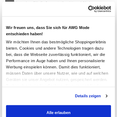
Kostenlose Filiallieferung in Ihre Wunschfiliale
Zur Wunschliste hinzufügen
Wir freuen uns, dass Sie sich für AWG Mode
entschieden haben!
Wir möchten Ihnen das bestmögliche Shoppingerlebnis
Patchwork Sitzkissen 40x40cm
bieten. Cookies und andere Technologien tragen dazu
bei, dass die Webseite zuverlässig funktioniert, wir die
schickes Patchwork-Sitzkissen in tollem Design
Performance im Auge haben und Ihnen personalisierte
Oberseite mit verschiedenen Farbmustern versehen
Werbung einspielen können. Damit dies funktioniert,
Absteppungen quadratisch und kleine Dreiecke
müssen Daten über unsere Nutzer, wie und auf welchen
Unterseite in einem Farbmuster gehalten
Geräten sie unser Angebot nutzen, gespeichert werden.
Maße: 40x40cm
Technisch notwendige Cookies, die zwingend für die
toller Hingucker in verschiedenen Farbvarianten erhältlich
Bereitstellung der Funktionen der Webseite benötigt
Details zeigen
werden, werden bei der Nutzung der Webseite auf jeden
Fall gesetzt. Cookies von Drittanbietern für Analyse- oder
AWG Artikelnummer
Trackingzwecke werden nur dann aktiviert, wenn Sie das
Alle erlauben
591108-design4