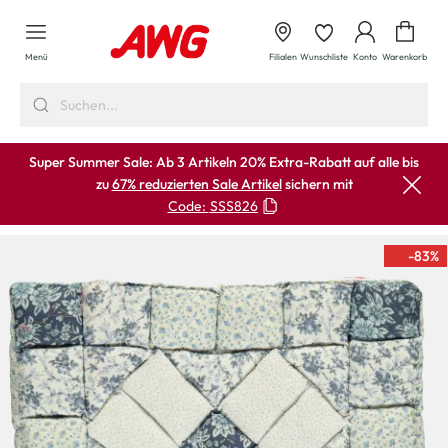
alt springen
Waren
Menü
Filialen
Wunschliste
Konto
Warenkorb
Super Summer Sale: Ab 3 Artikeln 20% Extra-Rabatt auf alle bis
zu
67% reduzierten Sale Artikel
sichern mit
Code:
SSS826
-83
%