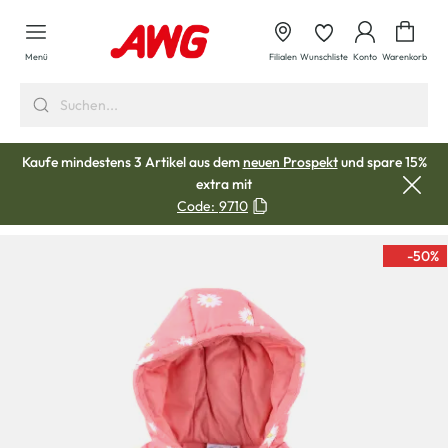
alt springen
Waren
Menü
Filialen
Wunschliste
Konto
Warenkorb
Kaufe mindestens 3 Artikel aus dem
neuen Prospekt
und spare 15%
extra mit
Code:
9710
-50
%