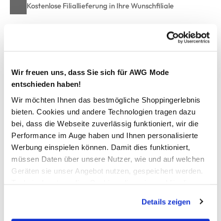
Kostenlose Filiallieferung in Ihre Wunschfiliale
Zur Wunschliste hinzufügen
Wir freuen uns, dass Sie sich für AWG Mode
entschieden haben!
Mädchen Weste mit Blumen
Wir möchten Ihnen das bestmögliche Shoppingerlebnis
bieten. Cookies und andere Technologien tragen dazu
hübsche Weste mit Kapuze von Bubble Gum
bei, dass die Webseite zuverlässig funktioniert, wir die
durchgehender Reißverschluss mit Kinnschutz
Performance im Auge haben und Ihnen personalisierte
gleichmäßige Absteppung
Blumenprint allover
Werbung einspielen können. Damit dies funktioniert,
zwei seitliche Eingriffstaschen
müssen Daten über unsere Nutzer, wie und auf welchen
Ärmelabschluß und Saum elastisch eingefasst
Geräten sie unser Angebot nutzen, gespeichert werden.
perfekt für kühlere Tage
Technisch notwendige Cookies, die zwingend für die
Bereitstellung der Funktionen der Webseite benötigt
Details zeigen
werden, werden bei der Nutzung der Webseite auf jeden
AWG Artikelnummer
Fall gesetzt. Cookies von Drittanbietern für Analyse- oder