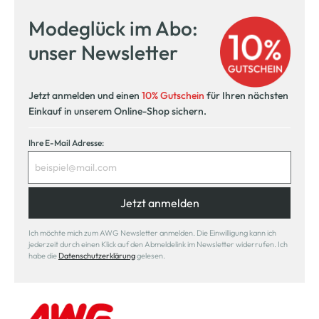
Modeglück im Abo:
unser Newsletter
Jetzt anmelden und einen
10% Gutschein
für Ihren nächsten
Einkauf in unserem Online-Shop sichern.
Ihre E-Mail Adresse:
Jetzt anmelden
Ich möchte mich zum AWG Newsletter anmelden. Die Einwilligung kann ich
jederzeit durch einen Klick auf den Abmeldelink im Newsletter widerrufen. Ich
habe die
Datenschutzerklärung
gelesen.