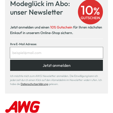
Modeglück im Abo:
Kostenlose Filiallieferung
unser Newsletter
in Ihre Wunschfiliale
Jetzt anmelden und einen
10% Gutschein
für Ihren nächsten
Einkauf in unserem Online-Shop sichern.
Ihre E-Mail Adresse:
Jetzt anmelden
Ich möchte mich zum AWG Newsletter anmelden. Die Einwilligung kann ich
jederzeit durch einen Klick auf den Abmeldelink im Newsletter widerrufen. Ich
habe die
Datenschutzerklärung
gelesen.