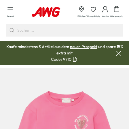
alt springen
Waren
Menü
Filialen
Wunschliste
Konto
Warenkorb
Kaufe mindestens 3 Artikel aus dem
neuen Prospekt
und spare 15%
extra mit
Code:
9710