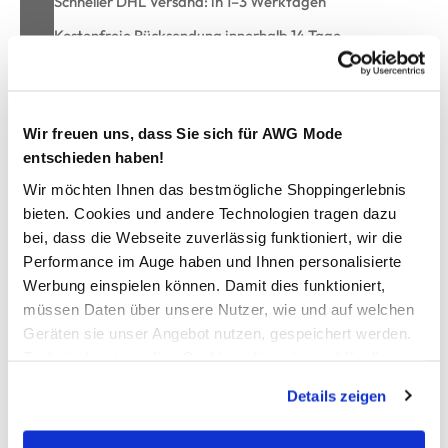
Schneller DHL Versand: in 1–3 Werktagen
Kostenfreie Rücksendung innerhalb 14 Tage
Kostenlose Filiallieferung in Ihre Wunschfiliale
Wir freuen uns, dass Sie sich für AWG Mode
Zur Wunschliste hinzufügen
entschieden haben!
Wir möchten Ihnen das bestmögliche Shoppingerlebnis
bieten. Cookies und andere Technologien tragen dazu
Mädchen Sweatshirt mit Pailletten und Print
bei, dass die Webseite zuverlässig funktioniert, wir die
Performance im Auge haben und Ihnen personalisierte
Werbung einspielen können. Damit dies funktioniert,
niedliches Sweatshirt von Tom Tailor
müssen Daten über unsere Nutzer, wie und auf welchen
mit Rundhals-Ausschnitt
Wendepailletten-Motiv und Print auf linker Brust
Geräten sie unser Angebot nutzen, gespeichert werden.
Gummizug am Ärmel und am Saum
Technisch notwendige Cookies, die zwingend für die
innen kuschelig weich angeraut
Bereitstellung der Funktionen der Webseite benötigt
Details zeigen
bequem und praktisch für kleine Mäuse
werden, werden bei der Nutzung der Webseite auf jeden
Fall gesetzt. Cookies von Drittanbietern für Analyse- oder