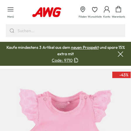
alt springen
Waren
Menü
Filialen
Wunschliste
Konto
Warenkorb
Kaufe mindestens 3 Artikel aus dem
neuen Prospekt
und spare 15%
extra mit
Code:
9710
-43
%