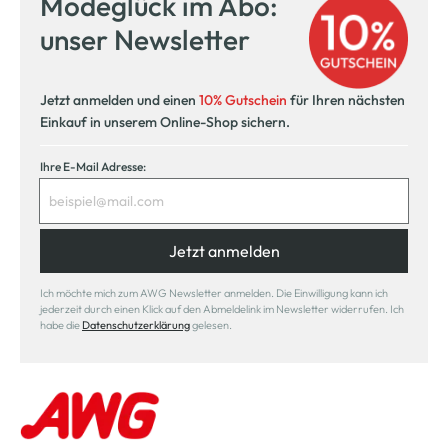
Modeglück im Abo:
unser Newsletter
Jetzt anmelden und einen
10% Gutschein
für Ihren nächsten
Einkauf in unserem Online-Shop sichern.
Ihre E-Mail Adresse:
Jetzt anmelden
Ich möchte mich zum AWG Newsletter anmelden. Die Einwilligung kann ich
jederzeit durch einen Klick auf den Abmeldelink im Newsletter widerrufen. Ich
habe die
Datenschutzerklärung
gelesen.