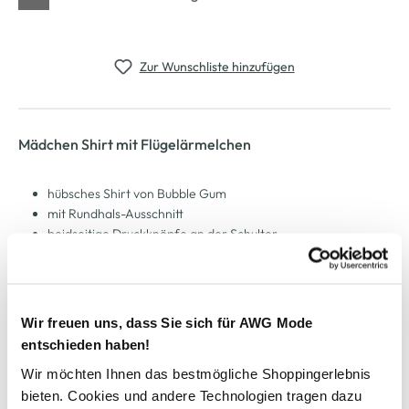
Zur Wunschliste hinzufügen
Mädchen Shirt mit Flügelärmelchen
hübsches Shirt von Bubble Gum
mit Rundhals-Ausschnitt
beidseitige Druckknöpfe an der Schulter
angesetzte Flügelärmelchen aus Lochspitze
leicht ausgestellte Schnittform
perfekt zur Leggings oder zum Rock
Wir freuen uns, dass Sie sich für AWG Mode
entschieden haben!
AWG Artikelnummer
Wir möchten Ihnen das bestmögliche Shoppingerlebnis
889934-pink
bieten. Cookies und andere Technologien tragen dazu