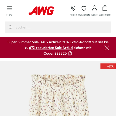
alt springen
Waren
Menü
Filialen
Wunschliste
Konto
Warenkorb
Super Summer Sale: Ab 3 Artikeln 20% Extra-Rabatt auf alle bis
zu
67% reduzierten Sale Artikel
sichern mit
Code:
SSS826
-41
%