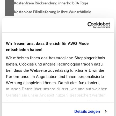
Kostenfreie Rücksendung innerhalb 14 Tage
Kostenlose Filiallieferung in Ihre Wunschfiliale
Zur Wunschliste hinzufügen
Wir freuen uns, dass Sie sich für AWG Mode
entschieden haben!
Mädchen Schlupfhose mit Blümchenprint
Wir möchten Ihnen das bestmögliche Shoppingerlebnis
bieten. Cookies und andere Technologien tragen dazu
niedliche Schlupfhose von name it
bei, dass die Webseite zuverlässig funktioniert, wir die
elastischer Gummibund mit Volant verziert
Performance im Auge haben und Ihnen personalisierte
lockerer Schnitt
Werbung einspielen können. Damit dies funktioniert,
Beinabschluss ebenfalls mit Volants als Abschluss
müssen Daten über unsere Nutzer, wie und auf welchen
Blümchenprint allover
Geräten sie unser Angebot nutzen, gespeichert werden.
super bequem und modisch schick zugleich
Technisch notwendige Cookies, die zwingend für die
Marke: name it
Bereitstellung der Funktionen der Webseite benötigt
Details zeigen
werden, werden bei der Nutzung der Webseite auf jeden