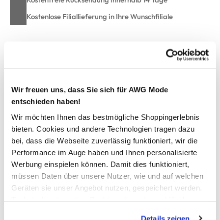
Kostenlose Filiallieferung in Ihre Wunschfiliale
Zur Wunschliste hinzufügen
Wir freuen uns, dass Sie sich für AWG Mode
Mädchen Jeans "Kate"
entschieden haben!
Wir möchten Ihnen das bestmögliche Shoppingerlebnis
Schmal geschnittene Mädchen Thermo Jeans von Stooker
bieten. Cookies und andere Technologien tragen dazu
Skinny Fit mit eng anliegendem Sitz und körpernaher
bei, dass die Webseite zuverlässig funktioniert, wir die
Silhouette
Performance im Auge haben und Ihnen personalisierte
Hochwertige Fertigung mit elastischer und wärmender
Werbung einspielen können. Damit dies funktioniert,
Qualität
müssen Daten über unsere Nutzer, wie und auf welchen
Verstellbarer Bund an der Innenseite für optimalen Sitz bei
Geräten sie unser Angebot nutzen, gespeichert werden.
jeder Tailliengröße
Technisch notwendige Cookies, die zwingend für die
Perfekt für kalte Tage und vielseitig kombinierbar
Herstellerartikelnummer 31540010006999
Bereitstellung der Funktionen der Webseite benötigt
Details zeigen