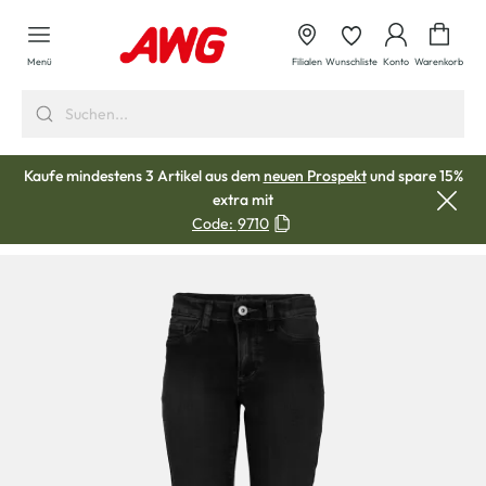
alt springen
Waren
Menü
Filialen
Wunschliste
Konto
Warenkorb
Kaufe mindestens 3 Artikel aus dem
neuen Prospekt
und spare 15%
extra mit
Code:
9710