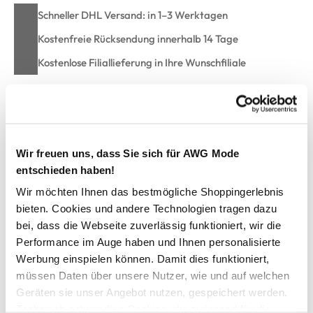
Schneller DHL Versand: in 1–3 Werktagen
Kostenfreie Rücksendung innerhalb 14 Tage
Kostenlose Filiallieferung in Ihre Wunschfiliale
Zur Wunschliste hinzufügen
Wir freuen uns, dass Sie sich für AWG Mode
entschieden haben!
Kids Only KOGCOMET WIDE LONG SH Jeansshorts
Wir möchten Ihnen das bestmögliche Shoppingerlebnis
bieten. Cookies und andere Technologien tragen dazu
Lässige Kinder-Jeansshorts von KIDS ONLY
bei, dass die Webseite zuverlässig funktioniert, wir die
Locker geschnitten für einen bequemen und trendigen Look
Performance im Auge haben und Ihnen personalisierte
Mit Knopf- und Reißverschluss für einfaches An- und
Werbung einspielen können. Damit dies funktioniert,
Ausziehen
müssen Daten über unsere Nutzer, wie und auf welchen
Gürtelschlaufen für individuelle Styling-Möglichkeiten
Vielseitig kombinierbar – ein Must-have für jede Garderobe
Geräten sie unser Angebot nutzen, gespeichert werden.
Hergestellt aus recycelter Baumwolle für mehr
Technisch notwendige Cookies, die zwingend für die