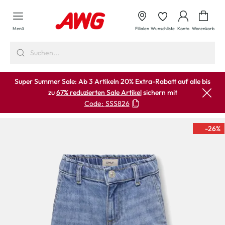
alt springen
Waren
Menü
Filialen
Wunschliste
Konto
Warenkorb
Super Summer Sale: Ab 3 Artikeln 20% Extra-Rabatt auf alle bis
zu
67% reduzierten Sale Artikel
sichern mit
Code:
SSS826
-26
%