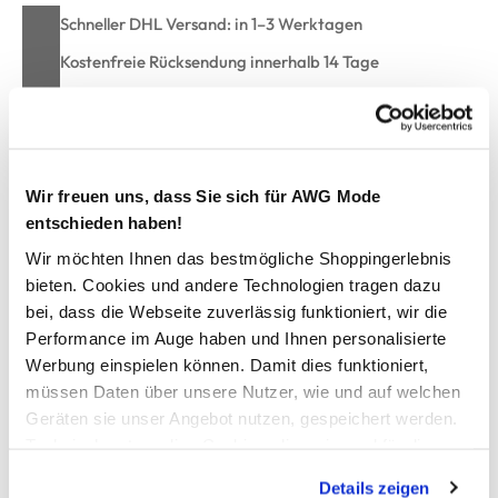
Schneller DHL Versand: in 1–3 Werktagen
Kostenfreie Rücksendung innerhalb 14 Tage
Kostenlose Filiallieferung in Ihre Wunschfiliale
Zur Wunschliste hinzufügen
Wir freuen uns, dass Sie sich für AWG Mode
entschieden haben!
Wir möchten Ihnen das bestmögliche Shoppingerlebnis
Kids Only KOGCOLETTE L/S O-NECK Sweatshirt mit
bieten. Cookies und andere Technologien tragen dazu
Print
bei, dass die Webseite zuverlässig funktioniert, wir die
Performance im Auge haben und Ihnen personalisierte
Werbung einspielen können. Damit dies funktioniert,
cooles Sweatshirt von Kids Only
mit Rundhals-Ausschnitt
müssen Daten über unsere Nutzer, wie und auf welchen
effektvoller Frontprint mit Stickerei-Schriftzug
Geräten sie unser Angebot nutzen, gespeichert werden.
Bündchen an den Ärmeln und am Saum
Technisch notwendige Cookies, die zwingend für die
lässig, lockere Passform
Bereitstellung der Funktionen der Webseite benötigt
ein Hingucker für modebewusste Girls
Details zeigen
werden, werden bei der Nutzung der Webseite auf jeden