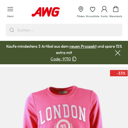
alt springen
Waren
Menü
Filialen
Wunschliste
Konto
Warenkorb
Kaufe mindestens 3 Artikel aus dem
neuen Prospekt
und spare 15%
extra mit
Code:
9710
-33
%